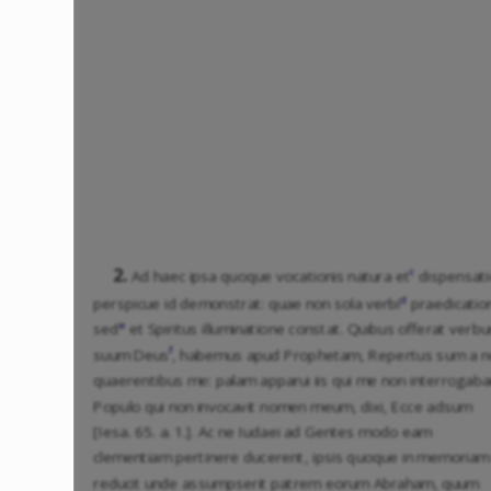
2.
c
Ad haec ipsa quoque vocationis natura et
dispensati
d
perspicue id demonstrat: quae non sola verbi
praedicatio
e
sed
et Spiritus illuminatione constat. Quibus offerat verb
f
suum Deus
, habemus apud Prophetam, Repertus sum a n
quaerentibus me: palam apparui iis qui me non interrogaba
Populo qui non invocavit nomen meum, dixi, Ecce adsum
[Iesa. 65. a. 1.]. Ac ne Iudaei ad Gentes modo eam
clementiam pertinere ducerent, ipsis quoque in memoriam
reducit unde assumpserit patrem eorum Abraham, quum