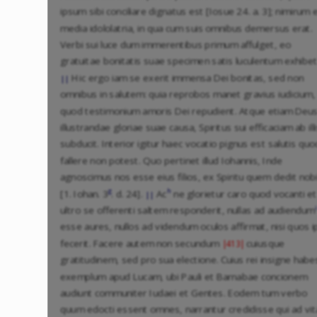
ipsum sibi conciliare dignatus est [Iosue 24. a. 3]; nimirum 
media idololatria, in qua cum suis omnibus demersus erat.
Verbi sui luce dum immerentibus primum affulget, eo
gratuitae bonitatis suae specimen satis luculentum exhibet
Hic ergo iam se exerit immensa Dei bonitas, sed non
||
omnibus in salutem: quia reprobos manet gravius iudicium,
quod testimonium amoris Dei repudient. Atque etiam Deus
illustrandae gloriae suae causa, Spiritus sui efficaciam ab ill
subducit. Interior igitur haec vocatio pignus est salutis quo
fallere non potest. Quo pertinet illud Iohannis, Inde
agnoscimus nos esse eius filios, ex Spiritu quem dedit nob
g
h
[1. Iohan. 3
. d. 24].
Ac
ne glorietur caro quod vocanti et
||
i
ultro se offerenti saltem responderit, nullas ad audiendum
esse aures, nullos ad videndum oculos affirmat, nisi quos 
fecerit. Facere autem non secundum
cuiusque
|413|
gratitudinem, sed pro sua electione. Cuius rei insigne habe
exemplum apud Lucam, ubi Pauli et Barnabae concionem
audiunt communiter Iudaei et Gentes. Eodem tum verbo
quum edocti essent omnes, narrantur credidisse qui ad vi