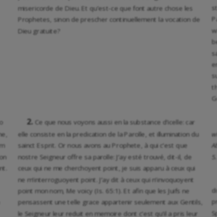
s
misericorde de Dieu. Et qu’est-ce que font autre chose les
P
Prophetes, sinon de prescher continuellement la vocation de
w
Dieu gratuite?
b
s
e
s
t
G
2.
o
Ce que nous voyons aussi en la substance d’icelle: car
ne,
elle consiste en la predication de la Parolle, et illumination du
w
um
sainct Esprit. Or nous avons au Prophete, à qui c’est que
A
on
nostre Seigneur offre sa parolle: J’ay esté trouvé, dit-il, de
5
nt.
ceux qui ne me cherchoyent point, je suis apparu à ceux qui
ne m’interroguoyent point. J’ay dit à ceux qui n’invoquoyent
d
point mon nom, Me voicy (Is. 65:1). Et afin que les Juifs ne
p
pensassent une telle grace appartenir seulement aux Gentils,
S
le Seigneur leur reduit en memoire dont c’est qu’il a pris leur