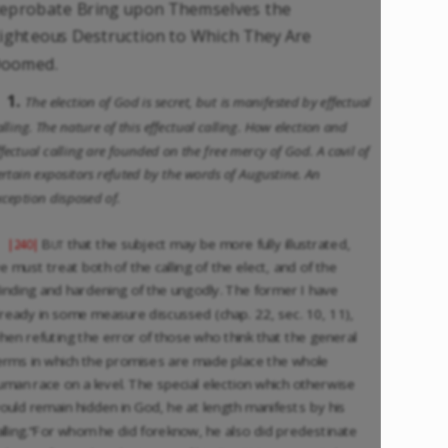
eprobate Bring upon Themselves the
ighteous Destruction to Which They Are
oomed.
1.
The election of God is secret, but is manifested by effectual
alling. The nature of this effectual calling. How election and
ffectual calling are founded on the free mercy of God. A cavil of
ertain expositors refuted by the words of Augustine. An
xception disposed of.
But
that the subject may be more fully illustrated,
|240|
e must treat both of the calling of the elect, and of the
linding and hardening of the ungodly. The former I have
lready in some measure discussed (chap. 22, sec. 10, 11),
hen refuting the error of those who think that the general
erms in which the promises are made place the whole
uman race on a level. The special election which otherwise
ould remain hidden in God, he at length manifests by his
alling.“For whom he did foreknow, he also did predestinate