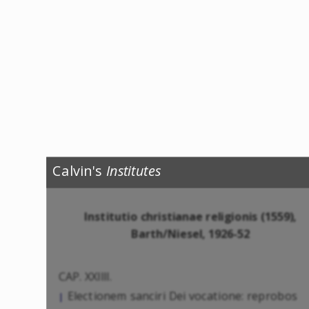
Calvin's
Institutes
Institutio christianae religionis (1559),
Barth/Niesel, 1926-52
CAP. XXIIII.
Electionem sanciri Dei vocatione: reprobos
|