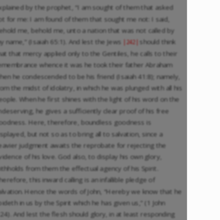
xplained by the prophet, “I am sought of them that asked
ot for me: I am found of them that sought me not: I said,
ehold me, behold me, unto a nation that was not called by
y name,” (Isaiah 65:1). And lest the Jews
should think
|242|
hat that mercy applied only to the Gentiles, he calls to their
emembrance whence it was he took their father Abraham
hen he condescended to be his friend (Isaiah 41:8); namely,
rom the midst of idolatry, in which he was plunged with all his
eople. When he first shines with the light of his word on the
ndeserving, he gives a sufficiently clear proof of his free
oodness. Here, therefore, boundless goodness is
isplayed, but not so as to bring all to salvation, since a
eavier judgment awaits the reprobate for rejecting the
vidence of his love. God also, to display his own glory,
ithholds from them the effectual agency of his Spirit.
herefore, this inward calling is an infallible pledge of
alvation. Hence the words of John, “Hereby we know that he
bideth in us by the Spirit which he has given us,” (1 John
:24). And lest the flesh should glory, in at least responding