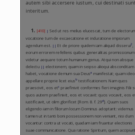
autem sibi accersere iustum, cui destinati sun
interitum.
1.
Sed ut res melius elucescat, tum de electoru
|410|
|
vocatione tum de excaecatione et induratione impiorum
2
agendum est.
Et de priore quidem iam aliquid disserui
,
||
eorum errorem refellens quibus generalitas promissionum
videtur aequare totum humanum genus. Atqui non absque
delectu
electionem, quam in seipso alioqui absconditam
||
a
habet, vocatione demum sua Deus
manifestat; quam ideo
b
appellare proprie licet eius
testificationem. Nam quos
c
praescivit, eos et
praefinivit conformes fieri imaginis Filii s
quos autem praefinivit, eos et vocavit: quos vocavit, eos e
d
iustificavit, ut olim glorificet [Rom. 8. f. 29
]. Quum suos
eligendo iam in filiorum locum Dominus adoptarit: videmus
tamen ut in tanti boni possessionem non veniant, nisi dum
vocantur: contra ut vocati, quadam iam fruantur electionis
suae communicatione. Qua ratione Spiritum, quem accipiunt