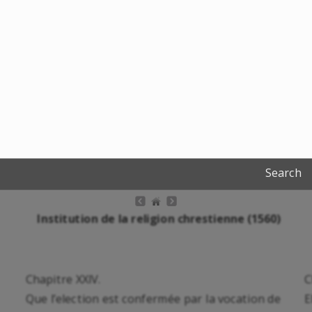
Search
Institution de la religion chrestienne (1560)
Chapitre XXIV.
C
Que l’election est confermée par la vocation de
E