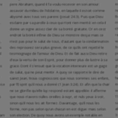
e
ex
pere Abraham, quand il l’a voulu recevoir en son amour:
n
assavoir du milieu de l’idolatrie, en laquelle il estoit comme
B
abysmé avec tous ses parens (Josué 24:3). Puis que Dieu
m
.
esclaire par sa parolle à ceux qui n’ont rien merité: en cela il
t
donne un signe assez clair de sa bonté gratuite. Or en cest
r
endroit la bonté infinie de Dieu se monstre desja: mais ce
w
,
n’est pas pour le salut de tous, d’autant que la condamnation
f
is
des reprouvez sera plus grieve, de ce qu’ils ont rejetté le
p
d
tesmoignage de l’amour de Dieu. Et de fait aussi Dieu retire
u
d’eux la vertu de son Esprit, pour donner plus de lustre à sa
g
is
grace. Dont il s’ensuit que la vocation interieure est un gage
d
de salut, qui ne peut mentir. A quoy se rapporte le dire de
h
sainct Jean, Nous cognoissons que nous sommes ses enfans,
e
ipse
par l’Esprit qu’il nous a donné (1 Jean 3:24). Et afin que la chair
w
ne se glorifie qu’elle luy respond estant appellée: il afferme
T
s
que nous n’avons nulles oreilles à ouyr, et nuls yeux à voir,
s
sinon qu’il nous les ait formez. Davantage, qu’il nous les
a
forme, non pas selon qu’un chacun en est digue: mais selon
3
tam
son election. De quoy nous avons un exemple notable en