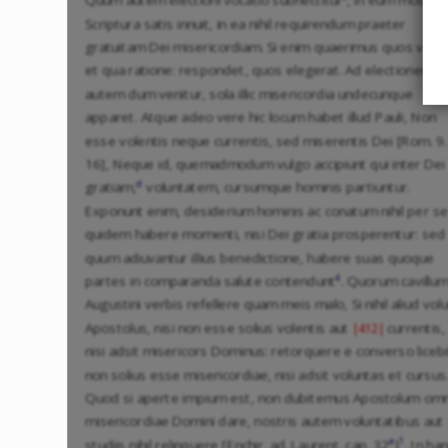
Scriptura satis innuit, in ea nihil requirendum praeter
gratuitam Dei misericordiam. Si enim quaerimus quos voce
et qua ratione: respondet, quos elegerat. Ad electionem
autem dum venitur, sola illic misericordia undecunque
apparet. Atque adeo vere hic locum habet illud Pauli, Non
esse volentis neque currentis, sed miserentis Dei [Rom. 9.
16], Neque id, quemadmodum vulgo accipiunt qui inter Dei
d
gratiam,
voluntatem, cursumque hominis partiuntur.
Exponunt enim, desiderium hominis ac conatum nihil per se
quidem habere momenti, nisi Dei gratia prosperentur: sed
quum adiuvantur illius benedictione, habere suas quoque
4
partes in comparanda salute contendunt
. Quorum cavillu
Augustini verbis refellere quam meis malo, Si nihil aliud volu
Apostolus, nisi non esse solius volentis aut
currentis,
|412|
nisi adsit misericors Dominus: retorquere e converso licebi
non solius esse misericordiae, nisi adsit voluntas et cursus
Quod si aperte impium est, non dubitemus Apostolum omn
misericordiae Domini dare, nostris autem voluntatibus aut
a
1
studiis nihil relinquere [Enchir. ad. Laurent. cap. 32
]
. In ha