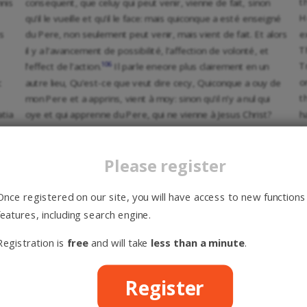
t
mnis
consequent, que celuy qui peut venir, vienne de fait, sinon
H
qu’il le vueille et qu’il le face: mais quiconque a esté enseigné
e
is
du Pere, non seulement peut venir, mais vient de fait. Et alors
T
il y a l’avancement de possibilité, l’affection de volonté, et
106
T
l’effect de l’action.
Il parle eneore plus clairement en un
o
c
autre lieu, Qu’est-ce que veut dire cecy, Quiconque a ouy de
t
mon Pere et a apprins, vient à moy: sinon qu’il n’y a nul qui
h
atia
oye et qui apprenne du Pere, qui ne vienne à Jesus Christ?
F
Car si tous ceux qui oyent et apprennent, viennent: quiconque
o
ne vient point, n’a point ouy ny apprins. Car s’il eust ouy et
Please register
b
apprins, il viendroit. Ceste escole est fort esloignée des sens
c
de la chair, en laquelle le Pere enseigne et est ouy, pour faire
“
venir à son Fils. Un peu apres il adjouste, Ceste grace laquelle
Once registered on our site, you will have access to new functions
F
,
est occultement donné aux cœurs des hommes, n’est point
features, including search engine.
h
em
receue d’un cœur endurcy: car elle est donnée à ce que la
Registration is
free
and will take
less than a minute
.
F
 et
dureté du cœur soit ostée. Ainsi quand le Pere est ouy
a
 se
interieurement, il oste le cœur de pierre et en donne un de
n
eos
chair (Ezech. 11:19; 36:26). Et voila comme il fait les enfans de
Register
w
la promesse et vaisseaux de misericorde, lesquels il a
w
preparez en gloire (Rom. 9:23). Pourquoy donc n’enseigne-il