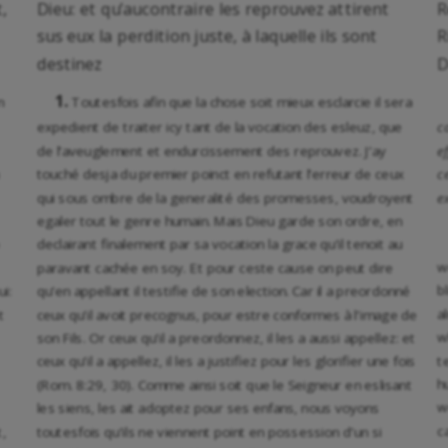
t,
Dieu: et qu’aucontraire les reprouvez attirent
R
sus eux la perdition juste, à laquelle ils sont
R
destinez
D
1.
m
Toutesfois afin que la chose soit mieux esclarcie il sera
expedient de traiter icy tant de la vocation des esleuz, que
c
de l’aveuglement et endurcissement des reprouvez. J’ay
e
touché desja du premier poinct en refutant l’erreur de ceux
c
qui sous ombre de la generalité des promesses, voudroyent
e
egaler tout le genre humain. Mais Dieu garde son ordre, en
declairant finalement par sa vocation la grace qu’il tenoit au
w
paravant cachée en soy. Et pour ceste cause on peut dire
b
ui:
qu’en appellant il testifie de son election. Car il a preordonné
a
t
ceux qu’il avoit precognus, pour estre conformes à l’image de
w
son Fils. Or ceux qu’il a preordonnez, il les a aussi appellez: et
t
ceux qu’il a appellez, il les a justifiez pour les glorifier une fois
h
(Rom. 8:29, 30). Comme ainsi soit que le Seigneur en eslisant
w
les siens, les ait adoptez pour ses enfans, nous voyons
c
,
toutesfois qu’ils ne viennent point en possession d’un si