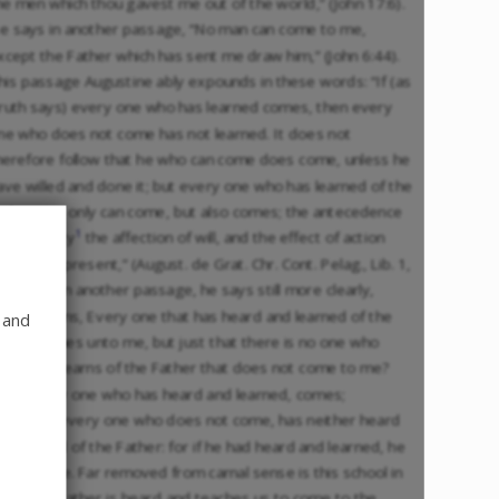
he men which thou gavest me out of the world,” (John 17:6).
e says in another passage, “No man can come to me,
xcept the Father which has sent me draw him,” (John 6:44).
his passage Augustine ably expounds in these words: “If (as
ruth says) every one who has learned comes, then every
ne who does not come has not learned. It does not
herefore follow that he who can come does come, unless he
ave willed and done it; but every one who has learned of the
ather, not only can come, but also comes; the antecedence
1
f possibility
the affection of will, and the effect of action
eing now present,” (August. de Grat. Chr. Cont. Pelag., Lib. 1,
. 14, 31). In another passage, he says still more clearly,
What means, Every one that has heard and learned of the
 and
ather comes unto me, but just that there is no one who
ears and learns of the Father that does not come to me?
or if every one who has heard and learned, comes;
ssuredly every one who does not come, has neither heard
or learned of the Father: for if he had heard and learned, he
ould come. Far removed from carnal sense is this school in
hich the Father is heard and teaches us to come to the