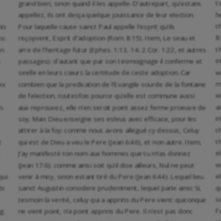
t
grand bien, sinon quand il les appelle. D’autrepart, qu’estans
h
appellez, ils ont desja quelque jouissance de leur election.
t
nis
Pour laquelle cause sainct Paul appelle l’esprit qu’ils
8
si
reçoyvent, Esprit d’adoption (Rom. 8:15). Item, Le seau et
t
en
arre de l’heritage futur (Ephes. 1:13, 14; 2 Cor. 1:22, et autres
i
s
passages): d’autant que par son tesmoignage il conferme et
w
seelle en leurs cœurs la certitude de ceste adoption. Car
m
 ex
combien que la predication de l’Evangile sourde de la fontaine
w
de l’election, toutesfois pource qu’elle est commune aussi
a
n.
aux reprouvez, elle n’en seroit point assez ferme proeuve de
i
soy. Mais Dieu enseigne ses esleus avec efficace, pour les
t
attirer à la foy: comme nous avons allegué cy dessus, Celuy
t
t
qui est de Dieu a veu le Pere (Jean 6:46), et non autre. Item,
e
J’ay manifesté ton nom aux hommes que tu m’as donnez
w
(Jean 17:6): comme ainsi soit qu’il dise ailleurs, Nul ne peut
e
qui
venir à moy, sinon estant tiré du Pere (Jean 6:44). Lequel lieu
q
bi
sainct Augustin considere prudemment, lequel parle ainsi: Si,
s
tesmoin la verité, celuy qui a apprins du Pere vient: quiconque
F
g.
ne vient point, n’a point apprins du Pere. Il n’est pas donc