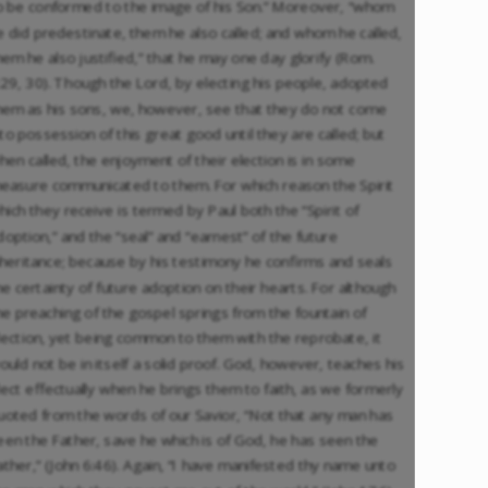
o be conformed to the image of his Son.” Moreover, “whom
e did predestinate, them he also called; and whom he called,
hem he also justified,” that he may one day glorify (Rom.
:29, 30). Though the Lord, by electing his people, adopted
hem as his sons, we, however, see that they do not come
nto possession of this great good until they are called; but
hen called, the enjoyment of their election is in some
easure communicated to them. For which reason the Spirit
hich they receive is termed by Paul both the “Spirit of
doption,” and the “seal” and “earnest” of the future
nheritance; because by his testimony he confirms and seals
he certainty of future adoption on their hearts. For although
he preaching of the gospel springs from the fountain of
lection, yet being common to them with the reprobate, it
ould not be in itself a solid proof. God, however, teaches his
lect effectually when he brings them to faith, as we formerly
uoted from the words of our Savior, “Not that any man has
een the Father, save he which is of God, he has seen the
ather,” (John 6:46). Again, “I have manifested thy name unto