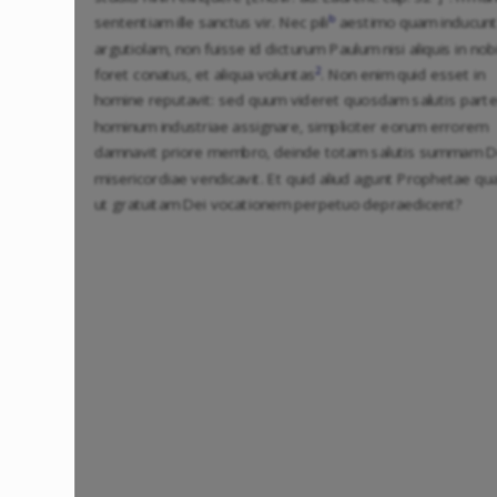
b
sententiam ille sanctus vir. Nec pili
aestimo quam inducun
argutiolam, non fuisse id dicturum Paulum nisi aliquis in nob
2
foret conatus, et aliqua voluntas
. Non enim quid esset in
homine reputavit: sed quum videret quosdam salutis part
hominum industriae assignare, simpliciter eorum errorem
damnavit priore membro, deinde totam salutis summam D
misericordiae vendicavit. Et quid aliud agunt Prophetae q
ut gratuitam Dei vocationem perpetuo depraedicent?