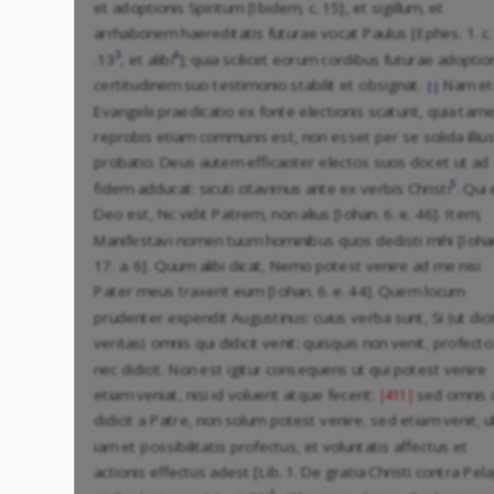
et adoptionis Spiritum [Ibidem, c. 15], et sigillum, et
arrhabonem haereditatis futurae vocat Paulus [Ephes. 1. c.
3
4
.13
, et alibi
]; quia scilicet eorum cordibus futurae adoptio
certitudinem suo testimonio stabilit et obsignat.
Nam et
||
Evangelii praedicatio ex fonte electionis scaturit, quia tam
reprobis etiam communis est, non esset per se solida illiu
probatio. Deus autem efficaciter electos suos docet ut ad
5
fidem adducat: sicuti citavimus ante ex verbis Christi
. Qui
Deo est, hic vidit Patrem, non alius [Iohan. 6. e. 46]. Item,
Manifestavi nomen tuum hominibus quos dedisti mihi [Ioha
17. a. 6]. Quum alibi dicat, Nemo potest venire ad me nisi
Pater meus traxerit eum [Iohan. 6. e. 44]. Quem locum
prudenter expendit Augustinus: cuius verba sunt, Si (ut dici
veritas) omnis qui didicit venit: quisquis non venit, profecto
nec didicit. Non est igitur consequens ut qui potest venire
etiam veniat, nisi id voluerit atque fecerit:
sed omnis 
|411|
didicit a Patre, non solum potest venire, sed etiam venit; u
iam et possibilitatis profectus, et voluntatis affectus et
actionis effectus adest [Lib. 1. De gratia Christi contra Pela
1