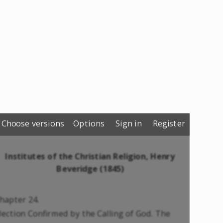
Choose versions
Options
Sign in
Register
Institutes of the Christian Religion, Henry
Beveridge (1845)
hapter 24.
lection Confirmed by the Calling of God. The