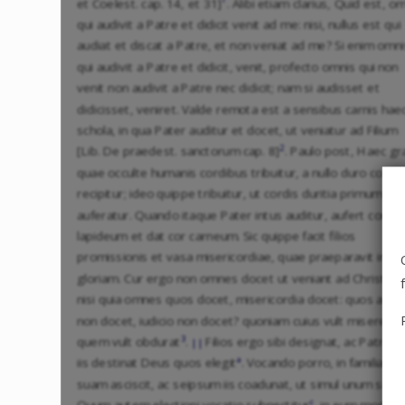
et Coelest. cap. 14, et 31]
. Alibi etiam clarius, Quid est, o
qui audivit a Patre et didicit venit ad me: nisi, nullus est qui
audiat et discat a Patre, et non veniat ad me? Si enim omn
qui audivit a Patre et didicit, venit, profecto omnis qui non
venit non audivit a Patre nec didicit; nam si audisset et
didicisset, veniret. Valde remota est a sensibus carnis hae
schola, in qua Pater auditur et docet, ut veniatur ad Filium
2
[Lib. De praedest. sanctorum cap. 8]
. Paulo post, Haec gr
quae occulte humanis cordibus tribuitur, a nullo duro corde
recipitur; ideo quippe tribuitur, ut cordis duritia primum
auferatur. Quando itaque Pater intus auditur, aufert cor
lapideum et dat cor carneum. Sic quippe facit filios
promissionis et vasa misericordiae, quae praeparavit in
gloriam. Cur ergo non omnes docet ut veniant ad Christum
nisi quia omnes quos docet, misericordia docet: quos aut
non docet, iudicio non docet? quoniam cuius vult miseretur,
3
quem vult obdurat
.
Filios ergo sibi designat, ac Patrem
||
a
iis destinat Deus quos elegit
. Vocando porro, in familiam 
b
suam asciscit, ac seipsum iis coadunat, ut simul unum sint
.
c
Quum autem electioni vocatio subnectitur
, in eum modum