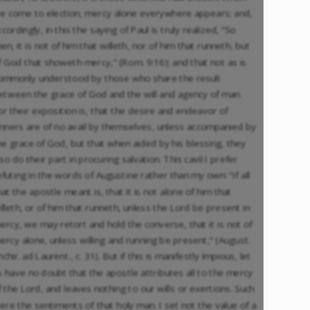
e come to election, mercy alone everywhere appears; and,
ccordingly, in this the saying of Paul is truly realized, “So
hen, it is not of him that willeth, nor of him that runneth, but
f God that showeth mercy,” (Rom. 9:16); and that not as is
ommonly understood by those who share the result
etween the grace of God and the will and agency of man.
or their exposition is, that the desire and endeavor of
inners are of no avail by themselves, unless accompanied by
he grace of God, but that when aided by his blessing, they
lso do their part in procuring salvation. This cavil I prefer
efuting in the words of Augustine rather than my own: “If all
hat the apostle meant is, that it is not alone of him that
illeth, or of him that runneth, unless the Lord be present in
ercy, we may retort and hold the converse, that it is not of
ercy alone, unless willing and running be present,” (August.
nchir. ad Laurent., c. 31). But if this is manifestly impious, let
s have no doubt that the apostle attributes all to the mercy
f the Lord, and leaves nothing to our wills or exertions. Such
ere the sentiments of that holy man. I set not the value of a