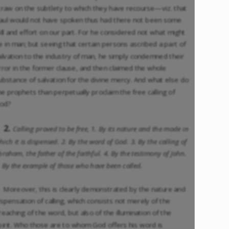
traw on the subtlety to which they have recourse—viz. that
aul would not have spoken thus had there not been some
ill and effort on our part. For he considered not what might
e in man; but seeing that certain persons ascribed a part of
alvation to the industry of man, he simply condemned their
rror in the former clause, and then claimed the whole
ubstance of salvation for the divine mercy. And what else do
he prophets than perpetually proclaim the free calling of
od?
2.
Calling proved to be free, 1. By its nature and the mode in
hich it is dispensed. 2. By the word of God. 3. By the calling of
braham, the father of the faithful. 4. By the testimony of John.
. By the example of those who have been called.
Moreover, this is clearly demonstrated by the nature and
ispensation of calling, which consists not merely of the
reaching of the word, but also of the illumination of the
pirit. Who those are to whom God offers his word is