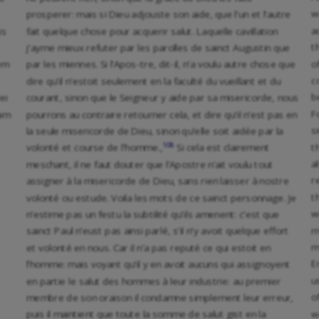
w
t
prosperer: mais si Dieu adjouste son aide, que l’un et l’autre
a
is
fait quelque chose pour acquerir salut. Laquelle cavillation
t
j’ayme mieux refuter par les parolles de sainct Augustin que
o
em
par les miennes. Si l’Apos-tre, dit-il, n’a voulu autre chose que
c
dire qu’il n’estoit seulement en la faculté du vueillant et du
b
ei
courant, sinon que le Seigneur y aide par sa misericorde, nous
F
uam
pourrons au contraire retourner cela, et dire qu’il n’est pas en
s
la seule misericorde de Dieu, sinon qu’elle soit aidée par la
108
t
volonté et course de l’homme.,
Si cela est clairement
a
meschant, il ne faut douter que l’Apostre n’ait voulu tout
r
assigner à la misericorde de Dieu, sans rien laisser à nostre
t
volonté ou estude. Voila les mots de ce sainct personnage. Je
w
n’estime pas un festu la subtilité qu’ils amenent: c’est que
m
sainct Paul n’eust pas ainsi parlé, s’il n’y avoit quelque effort
m
et volonté en nous. Car il n’a pas reputé ce qui estoit en
E
l’homme: mais voyant qu’il y en avoit aucuns qui assignoyent
u
en partie le salut des hommes à leur industrie: au premier
o
membre de son oraison il condamne simplement leur erreur,
w
puis il maintient que toute la somme de salut gist en la