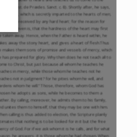
on,” (August. de Prædes. Sanct. c. 8). Shortly after, he says,
This grace, which is secretly imparted to the hearts of men,
s not
received by any hard heart; for the reason for
|241|
hich it is given is, that the hardness of the heart may first
e taken away. Hence, when the Father is heard within, he
akes away the stony heart, and gives a heart of flesh.Thus
e makes them sons of promise and vessels of mercy, which
e has prepared for glory. Why then does he not teach all to
ome to Christ, but just because all whom he teaches he
eaches in mercy, while those whom he teaches not he
eaches not in judgment? for he pities whom he will, and
ardens whom he will.” Those, therefore, whom God has
hosen he adopts as sons, while he becomes to them a
ather. By calling, moreover, he admits them to his family,
nd unites them to himself, that they may be one with him.
hen calling is thus added to election, the Scripture plainly
ntimates that nothing is to be looked for in it but the free
ercy of God. For if we ask whom it is he calls, and for what
eason, he answers, it is those whom he had chosen. When