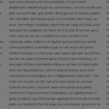
u
ut
eust esté envoyé pour la renouveller. Ce qui a esté
c
amplement manifesté par les ceremonies. Car il n’y auroit rien
d
r,
plus sot ou frivole, que d’offrir de la gresse et fumée puante
a
des entrailles des bestes pour se reconcilier avec Dieu, ou
r
avoir son refuge à quelque aspersion de sang ou d’eau, pour
t
s
nettoyer les souillures de l’ame. Bref si tout le service qui a
t
esté sous la Loy est consideré en soy, comme s’il ne
s
are
contenoit nulles ombres ne figures qui eussent leur verité
m
o.
correspondante, il semblera que ce soit un jeu de petits
o
uo
enfans. Parquoy ce n’est pas sans cause que tant au sermon
o
dernier de sainct Estienne qu’en l’Epistre aux Hebrieux, ce
b
n
passage où Dieu commanda à Moyse de faire le tabernacle
t
avec ses dependances, selon le patron qui luy avoit esté
w
monstré en la montagne, est si diligemment noté (Act. 7:44;
s
Hebr. 8:5; Exode 25:40). Car si le tout n’eust eu son but
W
spirituel, les Juifs y eussent aussi bien perdu leur peine,
E
s
comme les Payens en leurs badinages. Les gaudisseurs et
p
gens profanes, qui n’ont jamais appliqué leur estude à droite
t
pieté, se faschent d’un tel amas de ceremonies qu’on voit en