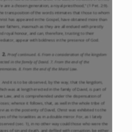
Ye are a chosen generation, a royal priesthood,” (1 Pet. 2:9).
he transposition of the words intimates that those to whom
hrist has appeared in the Gospel, have obtained more than
heir fathers, inasmuch as they are all endued with priestly
nd royal honour, and can, therefore, trusting to their
ediator, appear with boldness in the presence of God.
2.
Proof continued. 6. From a consideration of the kingdom
rected in the family of David. 7. From the end of the
eremonies. 8. From the end of the Moral Law.
And it is to be observed, by the way, that the kingdom,
hich was at length erected in the family of David, is part of
he Law, and is comprehended under the dispensation of
oses; whence it follows, that, as well in the whole tribe of
evi as in the posterity of David, Christ was exhibited to the
yes of the Israelites as in a double mirror. For, as I lately
bserved (sec. 1), in no other way could those who were the
laves of sin and death, and defiled with corruption, be either