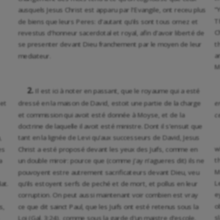
“
ausquels Jesus Christ est apparu par l’Evangile, ont receu plus
T
de biens que leurs Peres: d’autant qu’ils sont tous ornez et
C
revestus d’honneur sacerdotal et royal, afin d’avoir liberté de
t
se presenter devant Dieu franchement par le moyen de leur
a
mediateur.
M
2.
Il est ici à noter en passant, que le royaume qui a esté
 et
dressé en la maison de David, estoit une partie de la charge
e
et commission qui avoit esté donnée à Moyse, et de la
c
doctrine de laquelle il avoit esté ministre. Dont il s’ensuit que
,
tant en la lignée de Levi qu’aux successeurs de David, Jesus
w
es
Christ a esté proposé devant les yeux des Juifs, comme en
t
a
un double miroir: pource que (comme j’ay n’agueres dit) ils ne
M
pouvoyent estre autrement sacrificateurs devant Dieu, veu
L
at.
qu’ils estoyent serfs de peché et de mort, et pollus en leur
e
corruption. On peut aussi maintenant voir combien est vray
o
s,
ce que dit sainct Paul, que les Juifs ont esté retenus sous la
s
Loi (Gal. 3:24), comme sous la garde d’un maistre d’escole,