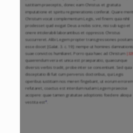
iustitiam praeceptis, donec eam Christus et gratuita
imputatione et spiritu regenerationis conferat. Quare meri
Christum vocat complementum Legis, vel finem: quia nihil
prodesset quid exigat Deus a nobis scire, nisi sub iugo et
onere intolerabili laborantibus et oppressis Christus
succurreret. Alibi Legem propter transgressiones positam
esse docet [Galat. 3. c. 19]: nempe ut homines damnationi
suae convictos humiliaret. Porro quia haec ad Christum
|32
quaerendum vera et unica est praeparatio, quaecunque
diversis verbis tradit, probe inter se consentiunt. Sed quia
disceptatio illi fuit cum perversis doctoribus, qui Legis
operibus iustitiam nos mereri fingebant, ut eorum errore
refutaret, coactus est interdum nudam Legem praecise
accipere: quae tamen gratuitae adoptionis foedere alioqui
a
vestita est
.