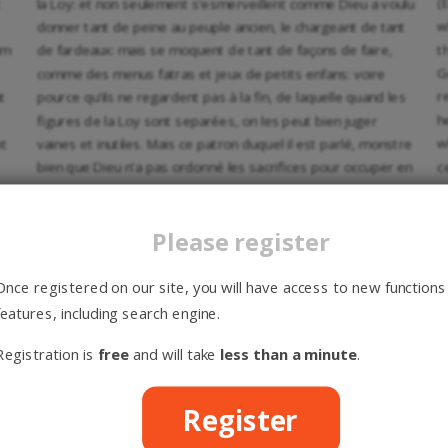
(
t
la Loy: et non seulement s’esmerveillent comme Dieu a voulu
w
donner tant de peine au peuple ancien, le chargeant de tant
t
am
de fardeaux: mais se moquent de tant de façons de faire,
G
comme des menus fatras et jeux de petits enfans: voire
r
t
pource qu’ils ne regardent pas à la fin, de laquelle quand les
h
figures de la Loy sont separées, on les peut bien juger
w
nt
vaines et inutiles. Mais ce patron duquel il est parlé, monstre
c
bien que Dieu n’a pas ordonné les sacrifices pour occuper en
t
ta
choses terrestres ceux qui le voudroyent servir, mais
w
plustost pour eslever leurs esprits plus haut. Ce qu’on peut
Please register
t
verifier par sa nature: car comme il est esprit, aussi ne
e
prend-il plaisir qu’à service spirituel. Ce que plusieurs
w
sentences des Prophetes tesmoignent, quand ils redarguent
Once registered on our site, you will have access to new functions
r
les Juifs de leur bestise, en ce qu’ils pensoyent que les
features, including search engine.
H
sacrifices tels quels fussent aucunement prisez de Dieu. Leur
Registration is
free
and will take
less than a minute
.
s
intention n’estoit point de rien deroguer à la Loy: mais estans
p
llis
droits et vrais expositeurs d’icelle, ils ont ramené le vulgaire
f
des Juifs au but duquel ils s’estoyent destournez. Desja nous
Register
o
avons à recueillir, puis que la grace de Dieu a esté offerte aux
f
Juifs, que la Loy n’a pas esté vuide de Christ. Car Moyse leur a