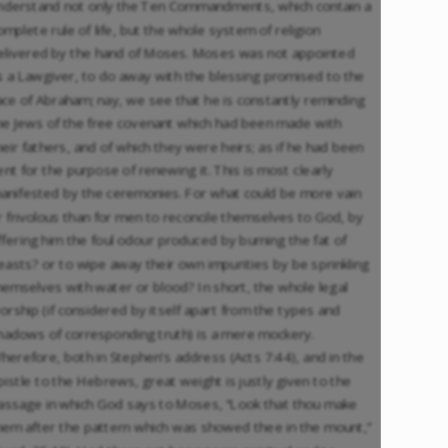
nderstand not only the Ten Commandments, which contain a
omplete rule of life, but the whole system of religion
elivered by the hand of Moses. Moses was not appointed
s a Lawgiver, to do away with the blessing promised to the
ace of Abraham; nay, we see that he is constantly reminding
he Jews of the free covenant which had been made with
heir fathers, and of which they were heirs; as if he had been
ent for the purpose of renewing it. This is most clearly
anifested by the ceremonies. For what could be more vain
r frivolous than for men to reconcile themselves to God, by
ffering him the foul odour produced by burning the fat of
easts? or to wipe away their own impurities by be sprinkling
hemselves with water or blood? In short, the whole legal
orship (if considered by itself apart from the types and
hadows of corresponding truth) is a mere mockery.
herefore, both in Stephen’s address (Acts 7:44), and in the
pistle to the Hebrews, great weight is justly given to the
assage in which God says to Moses, “Look that thou make
hem after the pattern which was showed thee in the mount,”