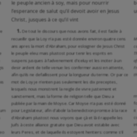
m
le peuple ancien à soy, mais pour nourrir
b
l’esperance de salut qu’il devoit avoir en Jesus
u
Christ, jusques à ce qu’il vint
1.
re
De tout le discours que nous avons fait, il est facile à
recueillir que la Loy n’a pas esté donnée environ quatre cens
M
ans apres la mort d’Abraham, pour esloigner de Jesus Christ
c
e
le peuple eleu: mais plustost pour tenir les esprits en
T
suspens jusques à l’advenement d’iceluy et les inciter à un
o
is
desir ardent de telle venue: les confermer aussi en attente,
F
afin qu’ils ne defaillissent pour la longueur du terme. Or par ce
t
nis
mot de Loy je n’enten pas seulement les dix preceptes,
lesquels nous monstrent la reigle de vivre justement et
m
sainctement, mais la forme de religion telle que Dieu a
f
publiée par la main de Moyse. Car Moyse n’a pas esté donné
i
rum
pour Legislateur, afin d’abolir la benediction promise à la race
c
d’Abraham: plustost nous voyons que çà et là il rappelle les
i
Juifs à ceste alliance gratuite que Dieu avoit establie avec
m
Deo
leurs Peres, et de laquelle ils estoyent heritiers: comme s’il