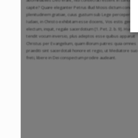
capite? Quare eleganter Petrus illud Mosis dictum converti
plenitudinem gratiae, cuius gustum sub Lege perceperant
Iudaei, in Christo exhibitam esse docens, Vos estis genus
electum, inquit, regale sacerdotium [1. Pet. 2. b. 9]. Huc en
tendit vocum inversio, plus adeptos esse quibus apparuit
Christus per Evangelium, quam illorum patres: quia omnes
praediti sint sacerdotali honore et regio, ut Mediatore suo
freti, libere in Dei conspectum prodire audeant.