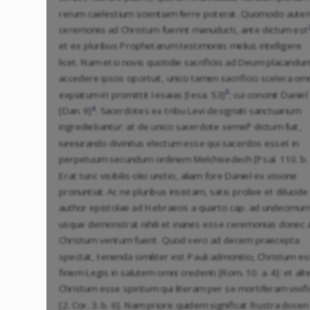
rerum caelestium scientiam ferre poterat. Quomodo aute
ceremoniis ad Christum fuerint manuducti, ante dictum est
et ex pluribus Prophetarum testimoniis melius intelligere
licet. Nam etsi novis quotidie sacrificiis ad Deum placandu
accedere ipsos oportuit, unico tamen sacrificio scelera om
3
expiatum iri promittit Iesaias [Iesa. 53]
; cui concinit Daniel
4
[Dan. 9]
. Sacerdotes ex tribu Levi designati sanctuarium
c
ingrediebantur: at de unico sacerdote semel
dictum fuit,
iureiurando divinitus electum esse qui sacerdos esset in
perpetuum secundum ordinem Melchisedech [Psal. 110. b. 
Erat tunc visibilis olei unctio, aliam fore Daniel ex visione
pronuntiat. Ac ne pluribus insistam, satis prolixe et dilucide
author epistolae ad Hebraeos a quarto cap. ad undecimu
usque demonstrat nihili et inanes esse ceremonias donec 
Christum ventum fuerit. Quod vero ad decem praecepta
spectat, tenenda similiter est Pauli admonitio, Christum e
finem Legis in salutem omni credenti [Rom. 10. a. 4]: et alt
Christum esse spiritum qui literam per se mortiferam vivifi
[2. Cor. 3. b. 6]. Nam priore quidem significat frustra doceri