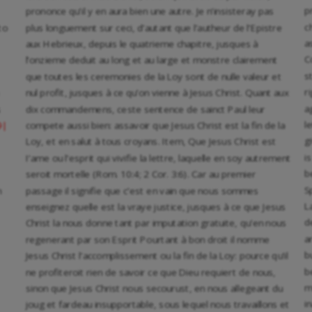
p
prononce qu’il y en aura bien une autre. Je n’insisteray pas
c
to
plus longuement sur ceci, d’autant que l’autheur de l’Epistre
a
aux Hebrieux, depuis le quatrieme chapitre, jusques à
C
l’onzieme deduit au long et au large et monstre clairement
s
que toutes les ceremonies de la Loy sont de nulle valeur et
r
nul profit, jusques à ce qu’on vienne à Jesus Christ. Quant aux
a
s
dix commandemens, ceste sentence de sainct Paul leur
l
compete aussi bien: assavoir que Jesus Christ est la fin de la
9|
g
Loy, et en salut à tous croyans. Item, Que Jesus Christ est
i
I’ame ou l’esprit qui vivifie la lettre, laquelle en soy autrement
b
seroit mortelle (Rom. 10:4; 2 Cor. 3:6). Car au premier
S
m
passage il signifie que c’est en vain que nous sommes
L
enseignez quelle est la vraye justice, jusques à ce que Jesus
d
Christ la nous donne tant par imputation gratuite, qu’en nous
a
regenerant par son Esprit Pourtant à bon droit il nomme
b
Jesus Christ l’accomplissement ou la fin de la Loy: pource qu’il
b
ne profiteroit rien de savoir ce que Dieu requiert de nous,
m
sinon que Jesus Christ nous secourust, en nous allegeant du
i
joug et fardeau insupportable, sous lequel nous travaillons et