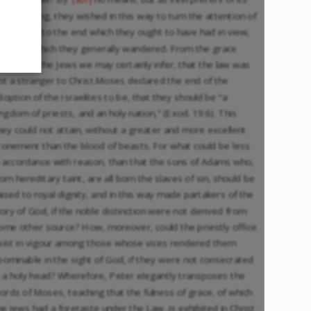
rue meaning, they wished in this way to turn the attention of
he people to the end which they ought to have had in view,
ut from which they generally wandered. From the grace
ffered to the Jews we may certainly infer, that the law was
ot a stranger to Christ.Moses declared the end of the
doption of the Israelites to be, that they should be “a
ingdom of priests, and an holy nation,” (Exod. 19:6). This
hey could not attain, without a greater and more excellent
tonement than the blood of beasts. For what could be less
n accordance with reason, than that the sons of Adams who,
rom hereditary taint, are all born the slaves of sin, should be
aised to royal dignity, and in this way made partakers of the
lory of God, if the noble distinction were not derived from
ome other source? How, moreover, could the priestly office
xist in vigour among those whose vices rendered them
bominable in the sight of God, if they were not consecrated
n a holy head? Wherefore, Peter elegantly transposes the
ords of Moses, teaching that the fulness of grace, of which
he Jews had a foretaste under the Law, is exhibited in Christ,