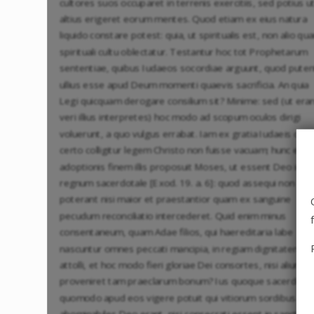
cultores suos occuparet in terrenis exercitiis, sed potius u
altius erigeret eorum mentes. Quod etiam ex eius natura
liquido constare potest: quia, ut spiritualis est, non alio qu
spirituali cultu oblectatur. Testantur hoc tot Prophetarum
sententiae, quibus Iudaeos socordiae arguunt, quod puten
ullius esse apud Deum momenti quaevis sacrificia. An quia
Legi quicquam derogare consilium sit? Minime: sed (ut era
veri illius interpretes) hoc modo ad scopum oculos dirigi
voluerunt, a quo vulgus errabat. Iam ex gratia Iudaeis obla
certo colligitur legem Christo non fuisse vacuam; hunc enim
adoptionis finem illis proposuit Moses, ut essent Deo in
regnum sacerdotale [Exod. 19. a. 6]: quod assequi non
poterant nisi maior et praestantior quam ex sanguine
pecudum reconciliatio intercederet. Quid enim minus
consentaneum, quam Adae filios, qui haereditaria labe
nascuntur omnes peccati mancipia, in regiam dignitatem
attolli, et hoc modo fieri gloriae Dei consortes, nisi aliunde i
proveniret tam praeclarum bonum? Ius quoque sacerdotii
quomodo apud eos vigere potuit qui vitiorum sordibus
abominabiles Deo erant, nisi consecrati essent in sancto