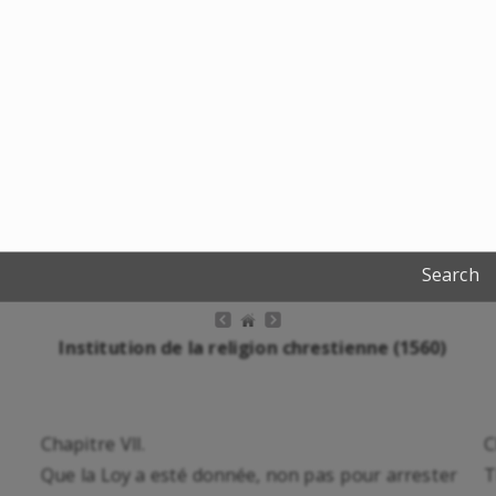
Search
Institution de la religion chrestienne (1560)
Chapitre VII.
C
Que la Loy a esté donnée, non pas pour arrester
T