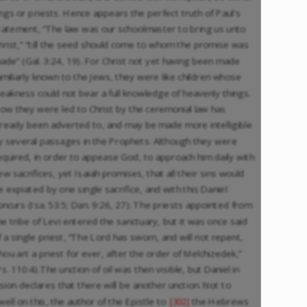
ings or priests. Hence appears the perfect truth of Paul’s
tatement, “The law was our schoolmaster to bring us unto
hrist,” “till the seed should come to whom the promise was
ade” (Gal. 3:24, 19). For Christ not yet having been made
amiliarly known to the Jews, they were like children whose
eakness could not bear a full knowledge of heavenly things.
ow they were led to Christ by the ceremonial law has
lready been adverted to, and may be made more intelligible
y several passages in the Prophets. Although they were
equired, in order to appease God, to approach him daily with
ew sacrifices, yet Isaiah promises, that all their sins would
e expiated by one single sacrifice, and with this Daniel
oncurs (Isa. 53:5; Dan. 9:26, 27). The priests appointed from
he tribe of Levi entered the sanctuary, but it was once said
f a single priest, “The Lord has sworn, and will not repent,
hou art a priest for ever, after the order of Melchizedek,”
Ps. 110:4).The unction of oil was then visible, but Daniel in
ision declares that there will be another unction. Not to
well on this, the author of the Epistle to
the Hebrews
|302|