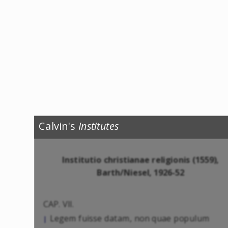
Calvin's
Institutes
Institutio christianae religionis (1559),
Barth/Niesel, 1926-52
CAP. VII.
Legem fuisse datam, non quae populum
|