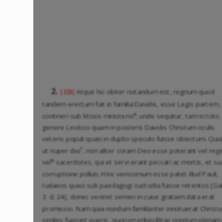
2.
Atque hic obiter notandum est, regnum quod
|328|
tandem erectum fuit in familia Davidis, esse Legis partem,
a
contineri sub Mosis ministerio
; unde sequitur, tam in toto
genere Levitico quam in posteris Davidis Christum oculis
veteris populi quasi in duplici speculo fuisse obiectum. Quia
1
ut nuper dixi
, non aliter coram Deo esse poterant vel reg
b
vel
sacerdotes, qui et servi erant peccati ac mortis, et su
corruptione polluti. Hinc verissimum esse patet illud Pauli,
Iudaeos quasi sub paedagogi custodia fuisse retentos [Gal
3. d. 24], donec veniret semen in cuius gratiam data erat
promissio. Nam quia nondum familiariter innotuerat Christu
similes fuerunt pueris, quorum imbecillitas nondum plenam