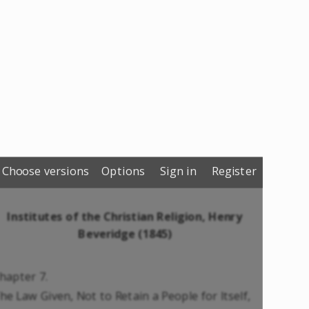
Choose versions
Options
Sign in
Register
Institutes of the Christian Religion, Henry
Beveridge (1845)
hapter 7.
he Law Given, Not to Retain a People for Itself,