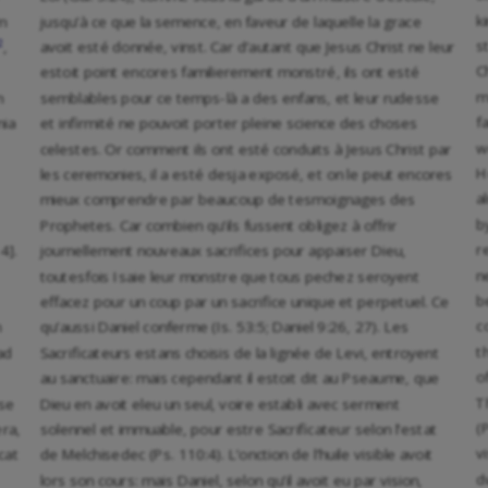
k
m
jusqu’à ce que la semence, en faveur de laquelle la grace
2
s
,
avoit esté donnée, vinst. Car d’autant que Jesus Christ ne leur
C
estoit point encores familierement monstré, ils ont esté
m
m
semblables pour ce temps-là a des enfans, et leur rudesse
f
nia
et infirmité ne pouvoit porter pleine science des choses
w
celestes. Or comment ils ont esté conduits à Jesus Christ par
H
les ceremonies, il a esté desja exposé, et on le peut encores
a
mieux comprendre par beaucoup de tesmoignages des
b
Prophetes. Car combien qu’ils fussent obligez à offrir
r
4].
journellement nouveaux sacrifices pour appaiser Dieu,
n
toutesfois Isaie leur monstre que tous pechez seroyent
b
effacez pour un coup par un sacrifice unique et perpetuel. Ce
c
m
qu’aussi Daniel conferme (Is. 53:5; Daniel 9:26, 27). Les
t
ad
Sacrificateurs estans choisis de la lignée de Levi, entroyent
o
au sanctuaire: mais cependant il estoit dit au Pseaume, que
T
sse
Dieu en avoit eleu un seul, voire establi avec serment
(
era,
solennel et immuable, pour estre Sacrificateur selon l’estat
v
cat
de Melchisedec (Ps. 110:4). L’onction de l’huile visible avoit
d
lors son cours: mais Daniel, selon qu’il avoit eu par vision,