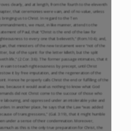
roves clearly, and at length, from the fourth to the eleventh
hapter, that ceremonies were vain, and of no value, unless
s bringing us to Christ. In regard to the Ten
ommandments, we must, in like manner, attend to the
tatement of Paul, that “Christ is the end of the law for
ighteousness to every one that believeth,” (Rom.10:4); and,
gain, that ministers of the new testament were “not of the
etter, but of the spirit: for the letter killeth, but the split
iveth life,” (2 Cor. 3:6). The former passage intimates, that it
s in vain to teach righteousness by precept, until Christ
estow it by free imputation, and the regeneration of the
pirit. Hence he properly calls Christ the end or fulfilling of the
aw, because it would avail us nothing to know what God
emands did not Christ come to the succour of those who
re labouring, and oppressed under an intolerable yoke and
urden. In another place, he says that the Law “was added
ecause of transgressions,” (Gal. 3:19), that it might humble
en under a sense of their condemnation. Moreover,
nasmuch as this is the only true preparation for Christ, the