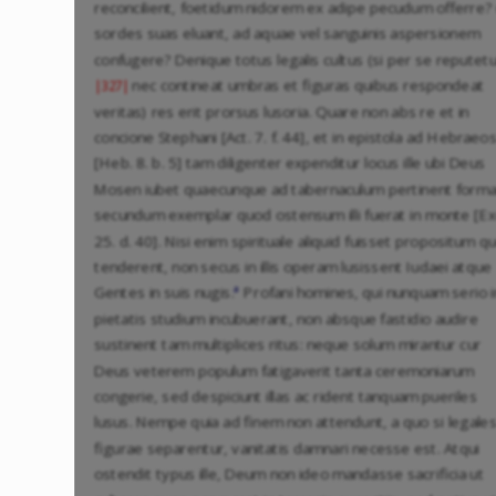
reconcilient, foetidum nidorem ex adipe pecudum offerre? 
sordes suas eluant, ad aquae vel sanguinis aspersionem
confugere? Denique totus legalis cultus (si per se reputetu
nec contineat umbras et figuras quibus respondeat
|327|
veritas) res erit prorsus lusoria. Quare non abs re et in
concione Stephani [Act. 7. f. 44], et in epistola ad Hebraeo
[Heb. 8. b. 5] tam diligenter expenditur locus ille ubi Deus
Mosen iubet quaecunque ad tabernaculum pertinent form
secundum exemplar quod ostensum illi fuerat in monte [Ex
25. d. 40]. Nisi enim spirituale aliquid fuisset propositum q
tenderent, non secus in illis operam lusissent Iudaei atque
a
Gentes in suis nugis.
Profani homines, qui nunquam serio i
pietatis studium incubuerant, non absque fastidio audire
sustinent tam multiplices ritus: neque solum mirantur cur
Deus veterem populum fatigaverit tanta ceremoniarum
congerie, sed despiciunt illas ac rident tanquam pueriles
lusus. Nempe quia ad finem non attendunt, a quo si legale
figurae separentur, vanitatis damnari necesse est. Atqui
ostendit typus ille, Deum non ideo mandasse sacrificia ut