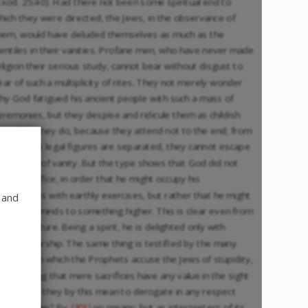
Exod. 25:40). Had there not been some spiritual end to
hich they were directed, the Jews, in the observance of
hem, would have deluded themselves as much as the
entiles in their vanities. Profane men, who have never made
eligion their serious study, cannot bear without disgust to
ear of such a multiplicity of rites. They not merely wonder
hy God fatigued his ancient people with such a mass of
eremonies, but they despise and ridicule them as childish
oys. This they do, because they attend not to the end; from
hich, if the legal figures are separated, they cannot escape
he charge of vanity. But the type shows that God did not
njoin sacrifice, in order that he might occupy his
orshippers with earthly exercises, but rather that he might
 and
aise their minds to something higher. This is clear even from
is own nature. Being a spirit, he is delighted only with
piritual worship. The same thing is testified by the many
assages in which the Prophets accuse the Jews of stupidity,
or imagining that mere sacrifices have any value in the sight
f God. Did they by this mean to derogate in any respect
rom the Law? By
no means; but as interpreters of its
|301|