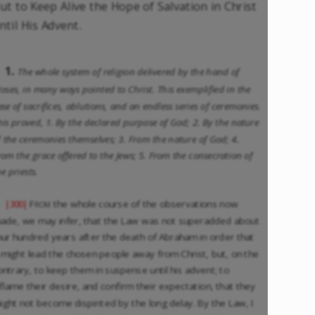
ut to Keep Alive the Hope of Salvation in Christ
ntil His Advent.
1.
The whole system of religion delivered by the hand of
oses, in many ways pointed to Christ. This exemplified in the
ase of sacrifices, ablutions, and an endless series of ceremonies.
his proved, 1. By the declared purpose of God; 2. By the nature
f the ceremonies themselves; 3. From the nature of God; 4.
rom the grace offered to the Jews; 5. From the consecration of
he priests.
From
the whole course of the observations now
|300|
ade, we may infer, that the Law was not superadded about
our hundred years after the death of Abraham in order that
t might lead the chosen people away from Christ, but, on the
ontrary, to keep them in suspense until his advent; to
nflame their desire, and confirm their expectation, that they
ight not become dispirited by the long delay. By the Law, I