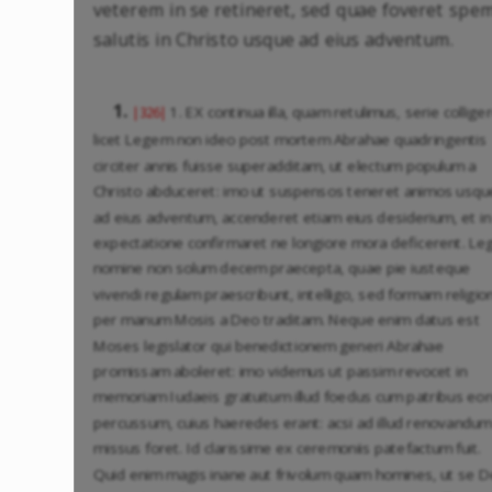
veterem in se retineret, sed quae foveret spe
salutis in Christo usque ad eius adventum.
1.
1. EX continua illa, quam retulimus, serie collige
|326|
licet Legem non ideo post mortem Abrahae quadringentis
circiter annis fuisse superadditam, ut electum populum a
Christo abduceret: imo ut suspensos teneret animos usqu
ad eius adventum, accenderet etiam eius desiderium, et in
expectatione confirmaret ne longiore mora deficerent. Leg
nomine non solum decem praecepta, quae pie iusteque
vivendi regulam praescribunt, intelligo, sed formam religio
per manum Mosis a Deo traditam. Neque enim datus est
Moses legislator qui benedictionem generi Abrahae
promissam aboleret: imo videmus ut passim revocet in
memoriam Iudaeis gratuitum illud foedus cum patribus eo
percussum, cuius haeredes erant: acsi ad illud renovandum
missus foret. Id clarissime ex ceremoniis patefactum fuit.
Quid enim magis inane aut frivolum quam homines, ut se 