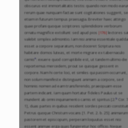
obscurus est immortalitatis testis: quando non modo ear
rerum quae nunquam factae sunt cogitationes suggerit, s
etiam in futurum tempus praesagia. Breviter haec attingo
quae profani quoque scriptores splendidiore verborum
ornatu magnifice extollunt: sed apud pios
lectores sa
|176|
valebit simplex admonitio. Iam nisi anima essentiale quidd
esset a corpore separatum, non doceret Scriptura nos
habitare domos luteas, et morte migrare ex tabernaculo
a
carnis
: exuere quod corruptibile est, ut tandem ultimo die
reportemus mercedem, prout se quisque gesserit in
corpore. Nam hi certe loci, et similes qui passim occurrunt,
non solum manifeste distinguunt animam a corpore, sed
hominis nomen ad eam transferendo, praecipuam esse
partem indicant. Iam quum hortatur fideles Paulus ut se
b
mundent ab omni inquinamento carnis et spiritus [2.
Cor. 7
1], duas partes in quibus resident sordes peccati constituit
Petrus quoque Christum vocans [1. Pet. 2. b. 25] animarum
pastorem et episcopum, perperam loquutus esset nisi
essent animae erga quas fungeretur hoc officio. Neque