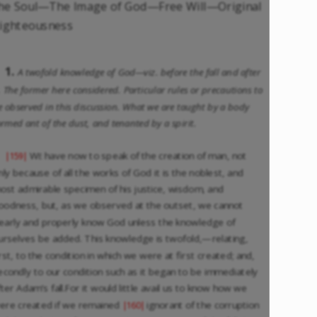
he Soul—The Image of God—Free Will—Original
ighteousness
1.
A twofold knowledge of God—viz. before the fall and after
t. The former here considered. Particular rules or precautions to
e observed in this discussion. What we are taught by a body
ormed ant of the dust, and tenanted by a spirit.
We
have now to speak of the creation of man, not
|159|
nly because of all the works of God it is the noblest, and
ost admirable specimen of his justice, wisdom, and
oodness, but, as we observed at the outset, we cannot
learly and properly know God unless the knowledge of
urselves be added. This knowledge is twofold,—relating,
irst, to the condition in which we were at first created; and,
econdly to our condition such as it began to be immediately
fter Adam’s fall.For it would little avail us to know how we
ere created if we remained
ignorant of the corruption
|160|