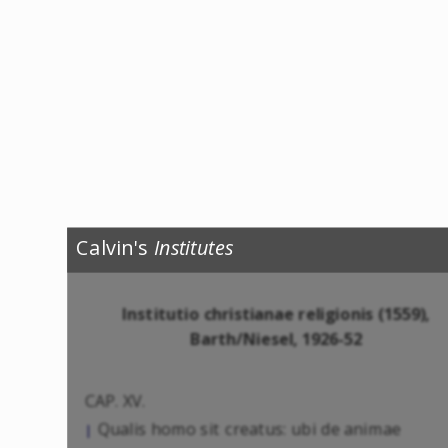
Calvin's
Institutes
Institutio christianae religionis (1559),
Barth/Niesel, 1926-52
CAP. XV.
Qualis homo sit creatus: ubi de animae
|