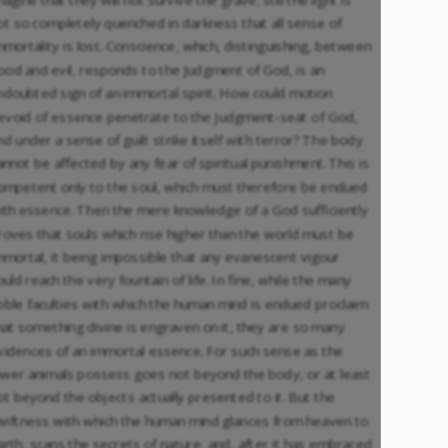
ot so completely quenched in darkness that all sense of
mmortality is lost. Conscience, which, distinguishing, between
ood and evil, responds to the Judgment of God, is an
ndoubted sign of an immortal spirit. How could motion
evoid of essence penetrate to the Judgment-seat of God,
nd under a sense of guilt strike itself with terror? The body
annot be affected by any fear of spiritual punishment. This is
ompetent only to the soul, which must therefore be endued
ith essence. Then the mere knowledge of a God sufficiently
roves that souls which rise higher than the world must be
mmortal, it being impossible that any evanescent vigour
ould reach the very fountain of life. In fine, while the many
oble faculties with which the human mind is endued proclaim
hat something divine is engraven on it, they are so many
vidences of an immortal essence. For such sense as the
ower animals possess goes not beyond the body, or at least
ot beyond the objects actually presented to it. But the
wiftness with which the human mind glances from heaven to
arth, scans the secrets of nature, and, after it has embraced