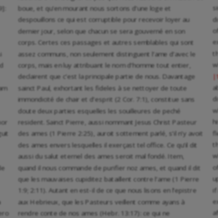
s
9]:
boue, et qu’en mourant nous sortons d’une loge et
d
despouillons ce qui est corruptible pour recevoir loyer au
o
dernier jour, selon que chacun se sera gouverné en son
e
corps. Certes ces passages et autres semblables qui sont
t
i
assez communs, non seulement distinguent l’ame d’avec le
w
od
corps, mais en luy attribuant le nom d’homme tout entier,
declairent que c’est la principale partie de nous. Davantage
|
a
iam
sainct Paul, exhortant les fideles à se nettoyer de toute
d
immondicité de chair et d’esprit (2 Cor. 7:1), constitue sans
w
doute deux parties esquelles les souilleures de peché
h
hor
resident. Sainct Pierre, aussi nommant Jesus Christ Pasteur
f
uit
des ames (1 Pierre 2:25), auroit sottement parlé, s’il n’y avoit
t
des ames envers lesquelles il exerçast tel office. Ce qu’il dit
w
aussi du salut eternel des ames seroit mal fondé. Item,
o
de
quand il nous commande de purifier noz ames, et quand il dit
u
que les mauvaises cupiditez bataillent contre l’ame (1 Pierre
i
1:9; 2:11). Autant en est-il de ce que nous lisons en l’epistre
e
a
aux Hebrieux, que les Pasteurs veillent comme ayans à
a
ero
rendre conte de nos ames (Hebr. 13:17): ce qui ne