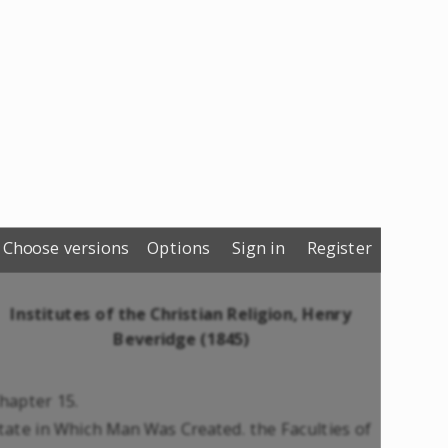
Choose versions
Options
Sign in
Register
Institutes of the Christian Religion, Henry
Beveridge (1845)
hapter 15.
tate in Which Man Was Created. the Faculties of