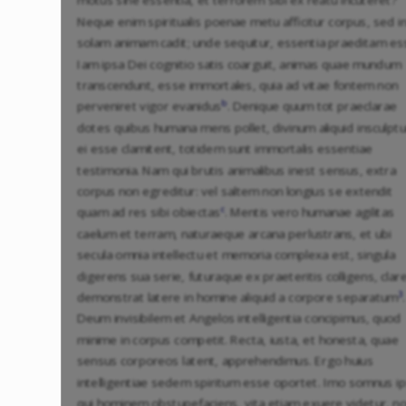
motus sine essentia, et terrorem sibi ex reatu incuteret?
Neque enim spiritualis poenae metu afficitur corpus, sed i
solam animam cadit; unde sequitur, essentia praeditam es
Iam ipsa Dei cognitio satis coarguit, animas quae mundum
transcendunt, esse immortales, quia ad vitae fontem non
b
perveniret vigor evanidus
. Denique quum tot praeclarae
dotes quibus humana mens pollet, divinum aliquid insculpt
ei esse clamitent, totidem sunt immortalis essentiae
testimonia. Nam qui brutis animalibus inest sensus, extra
corpus non egreditur: vel saltem non longius se extendit
c
quam ad res sibi obiectas
. Mentis vero humanae agilitas
caelum et terram, naturaeque arcana perlustrans, et ubi
secula omnia intellectu et memoria complexa est, singula
digerens sua serie, futuraque ex praeteritis colligens, clar
3
demonstrat latere in homine aliquid a corpore separatum
.
Deum invisibilem et Angelos intelligentia concipimus, quod
minime in corpus competit. Recta, iusta, et honesta, quae
sensus corporeos latent, apprehendimus. Ergo huius
intelligentiae sedem spiritum esse oportet. Imo somnus ip
qui hominem obstupefaciens, vita etiam exuere videtur, n