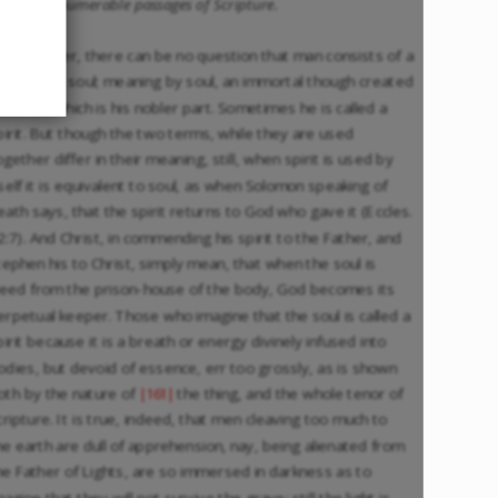
leep. 5. Innumerable passages of Scripture.
Moreover, there can be no question that man consists of a
ody and a soul; meaning by soul, an immortal though created
ssence, which is his nobler part. Sometimes he is called a
pirit. But though the two terms, while they are used
ogether differ in their meaning, still, when spirit is used by
tself it is equivalent to soul, as when Solomon speaking of
eath says, that the spirit returns to God who gave it (Eccles.
2:7). And Christ, in commending his spirit to the Father, and
tephen his to Christ, simply mean, that when the soul is
reed from the prison-house of the body, God becomes its
erpetual keeper. Those who imagine that the soul is called a
pirit because it is a breath or energy divinely infused into
odies, but devoid of essence, err too grossly, as is shown
oth by the nature of
the thing, and the whole tenor of
|161|
cripture. It is true, indeed, that men cleaving too much to
he earth are dull of apprehension, nay, being alienated from
he Father of Lights, are so immersed in darkness as to
magine that they will not survive the grave; still the light is