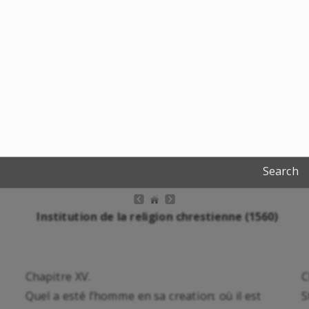
Search
Institution de la religion chrestienne (1560)
Chapitre XV.
C
Quel a esté l’homme en sa creation: où il est
S