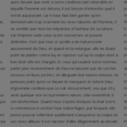
a
aussi devant que venir a ceste condition tant miserable en
p
laquelle l’homme est detenu, il est besoin d’entendre quel il
o
estoit auparavant: car il nous faut bien garder qu’en
d
at,
demonstrant trop cruement les vices naturels de l’homme, il
i
ne semble que nous les imputions à l’autheur de sa nature.
i
 de
Car l’impieté cuide sous ceste couverture se pouvoir
m
is
defendre: c’est que tout ce qu’elle a de mal procede
n
aucunement de Dieu, et quand on la redargue, elle ne doute
p
point de plaider contre luy et rejecter sur luy la coulpe dont à
s
us
bon droit elle est chargée. Et ceux qui veulent estre estimez
a
vari
parler plus reveremment de Dieu ne laissent pas de cercher
T
excuses en leurs pechez, en alleguant leur nature vitieuse, ne
t
pensans point qu’en ce faisant ils marquent et notent Dieu
n
d’ignominie combien que ce soit obscurement, veu que s’il y
a
uo
avoit quelque vice en la premiere nature, cela reviendroit à
a
qua
son deshonneur. Quand nous voyons donques la chair estre
t
si convoiteuse à cercher tous subterfuges, par lesquels elle
s
um:
pense pouvoir tellement quellement transporter la coulpe de
i
 qui
ses vices ailleurs: il est mestier d’aller diligemment au devant