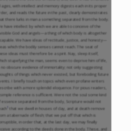
ll ages, with intellect and memory digests each in its proper
rder, and reads the future in the past, clearly demonstrates
hat there lurks in man a something separated from the body.
e have intellect by which we are able to conceive of the
nvisible God and angels—a thing of which body is altogether
ncapable. We have ideas of rectitude, justice, and honesty—
deas which the bodily senses cannot reach. The seat of
hese ideas must therefore be a spirit. Nay, sleep itself,
hich stupefying the man, seems even to deprive him of life,
s no obscure evidence of immortality; not only suggesting
houghts of things which never existed, but foreboding future
vents. I briefly touch on topics which even profane writers
escribe with a more splendid eloquence. For pious readers,
 simple reference is sufficient. Were not the soul some kind
f essence separated from the body, Scripture would not
1
each
that we dwell in houses of clay, and at death remove
rom a tabernacle of flesh; that we put off that which is
orruptible, in order that, at the last day, we may finally
eceive according to the deeds done in the body. These, and