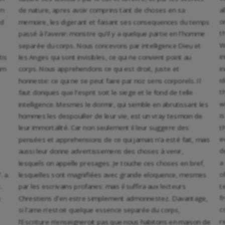
a
um
de nature, apres avoir comprins tant de choses en sa
o
ed
memoire, les digerant et faisant ses consequences du temps
t
passé à l’avenir: monstre qu’il y a quelque partie en l’homme
W
separée du corps. Nous concevons par intelligence Dieu et
i
tis
les Anges qui sont invisibles, ce qui ne convient point au
i
am
corps. Nous apprehendons ce qui est droit, juste et
i
honneste: ce qui ne se peut faire par noz sens corporels. Il
t
faut donques que l’esprit soit le siege et le fond de telle
w
intelligence. Mesmes le dormir, qui semble en abrutissant les
i
hommes les despouiller de leur vie, est un vray tesmoin de
t
leur immortalité. Car non seulement il leur suggere des
e
pensées et apprehensions de ce qui jamais n’a esté fait, mais
d
aussi leur donne advertissemens des choses à venir,
a
lesquels on appelle presages. Je touche ces choses en bref,
o
. a.
lesquelles sont magnifiées avec grande eloquence, mesmes
t
.
par les escrivains profanes: mais il suffira aux lecteurs
f
Chrestiens d’en estre simplement admonnestez. Davantage,
c
si l’ame n’estoit quelque essence separée du corps,
r
l’Escriture n’enseigneroit pas que nous habitons en maison de