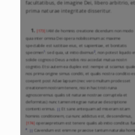
facultatibus, de imagine Dei, libero arbitrio, e
prima naturae integritate disseritur.
1.
IAM de hominis creatione dicendum: non modo
|173|
quia inter omnia Dei opera nobilissimum ac maxime
spectabile est iustitiae eius, et sapientiae, et bonitatis
1
2
specimen
: sed quia, ut initio diximus
, non potest liquido e
solide cognosci Deus a nobis nisi accedat mutua nostri
cognitio. Etsi autem ea duplex est: nempe ut sciamus qual
nos prima origine simus conditi, et qualis nostra conditio e
coeperit post Adae lapsum (nec vero multum prodesset
creationem nostram tenere, nisi in hac tristi ruina
agnosceremus qualis sit naturae nostrae corruptela et
deformitas) nunc tamen integrae naturae descriptione
contenti erimus.
Et sane antequam ad miseram istam
||
hominis conditionem, cui nunc addictus est, descendimus,
operaepretium est tenere qualis ab initio conditus fue
|174|
a
.
Cavendum est enim ne praecise tantum naturalia homi
||