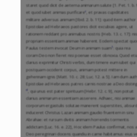
staret quod dicit de aeterna animarum salute [1. Pet. 1. b. 
c
et quod iubet animas purificare
, et pravas cupiditates
militare adversus animam [Ibid. 2. b. 11]: quod item author
Epistolae ad Hebraeos pastores dicit excubias agere, ut
rationem reddant pro animabus nostris [Heb. 13. c. 17]: nis
propriam essentiam animae haberent. Eodem spectat qu
1
Paulus testem invocat Deum in animam suam
: quia rea
coram Deo non fieret nisi poenae esset obnoxia. Quod et
clarius exprimitur Christi verbis, dum timere eum iubet qui
postquam occiderit corpus, animam potest mittere in
gehennam ignis [Matt. 10. c. 28; Luc. 12. a. 5]. Iam dum aut
Epistolae ad Hebraeos patres carnis nostrae a Deo disting
d
, qui unus est pater spirituum [Hebr. 12. c. 9], non potuit
clarius animarum essentiam asserere. Adhaec, nisi animae
corporum ergastulis solutae manerent superstites, absur
induceret Christus Lazari animam gaudio fruentem in sinu
Abrahae: et rursum divitis animam horrendis tormentis
addictam [Luc. 16. e. 22], Hoc idem Paulus confirmat, nos 
Deo peregrinari docens quandiu in carne habitamus: eius v