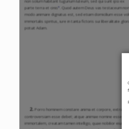
non solum habitant tugurium luteum, sed qui sunt ipsi ex
n
parte terra et cinis
. Quod autem Deus vas testaceum no
modo animare dignatus est, sed etiam domicilium esse vol
immortalis spiritus, iure in tanta fictoris sui liberalitate glori
potuit Adam.
2.
Porro hominem constare anima et corpore, extra
controversiam esse debet; atque animae nomine essenti
immortalem, creatam tamen intelligo, quae nobilior eius pa