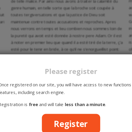
m
de telle malice. Par ainsi nous avons à traiter la calamité du
a
n
genre humain, en telle sorte que la broche soit coupée à
w
uit
toutes tergiversations et que la justice de Dieu soit
G
ari
maintenue contre toutes accusations et reproches. Apres
i
nous verrons en temps et lieu combien nous sommes loin de
a
la pureté qui avoit esté donnée à nostre pere Adam. Or il est
i
à noter en premier lieu que quand il a esté tiré de la terre, ç’a
o
esté pour le tenir en bride, à ce qu’il ne s’enorgueillist point:
m
veu qu’il n’y a rien plus contraire à raison que de nous glorifier
w
en nostre dignité quand nous habitons en une loge de fange
Please register
i
et de boue, mesme qu’en partie nous ne sommes que terre
a
et fange. Or quand Dieu non seulement a donné ame à ce
i
povre vaisseau de terre, mais aussi a bien daigné le faire
Once registered on our site, you will have access to new functions
h
domicile d’un esprit immortel: en cela Adam a eu de quoy se
features, including search engine.
glorifier, voire en la liberalité si grande de son createur.
Registration is
free
and will take
less than a minute
.
2.
Or que l’homme ait deux parties, assavoir le corps et
am
l’ame, nous n’en devons faire nulle difficulté. Par ce mot
o
Register
rs
d’Ame, j’enten l’esprit immortel, toutesfois creé, lequel est la
w