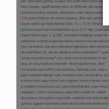
est. Interdum spiritus vocatur; etsi enim dum simul iungunt
haec nomina, significatione inter se differunt: ubi tamen
seorsum ponitur spiritus, tantundem valet atque anima; sic
quum Solomo de morte loquens, dicit tunc spiritum a
|175|
Deum redire qui dedit illum [Eccles. 12. c. 7]. Et Christus
spiritum suum Patri commendans [Luc. 23. f. 46], Stephanu
1
etiam Christo [Act. 7. g. 59]
, non aliud intelligunt, quam ubi
soluta est a carnis ergastulo anima, Deum esse perpetuu
eius custodem. Qui vero animam imaginantur ideo spiritum
a
dici quia flatus sit, aut vis divinitus infusa corporibus
, quae
2
tamen essentia careat
: eos nimis crasse desipere et res
ipsa, et tota Scriptura ostendit. Verum quidem est, dum
terrae plus iusto affixi sunt homines, hebetari, imo, quia a
patre luminum alienati sunt, tenebris esse obcaecatos, ut 
a morte fore superstites non cogitent; interim tamen
non
i
in tenebris extincta lux est, quin immortalitatis suae sensu
tangantur. Certe conscientia, quae inter bonum et malum
discernens, Dei iudicio respondet, indubium est immortalis
spiritus signum. Quomodo enim ad Dei tribunal penetraret