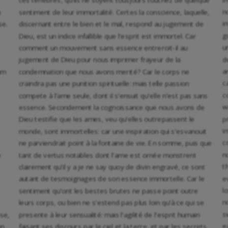
ces tenebres, qu’ils ne soyent tousjours touchez de quelque
n
n
sentiment de leur immortalité. Certes la conscience, laquelle,
i
se.
discernant entre le bien et le mal, respond au jugement de
g
Dieu, est un indice infallible que l’esprit est immortel. Car
u
comment un mouvement sans essence entreroit-il au
d
jugement de Dieu pour nous imprimer frayeur de la
a
um
condemnation que nous avons merité? Car le corps ne
c
craindra pas une punition spirituelle: mais telle passion
c
compete à l’ame seule, dont il s’ensuit qu’elle n’est pas sans
w
essence. Secondement la cognoissance que nous avons de
p
Dieu testifie que les ames, veu qu’elles outrepassent le
i
monde, sont immortelles: car une inspiration qui s’esvanouit
c
ne parviendrait point à la fontaine de vie. En somme, puis que
n
e
tant de vertus notables dont l’ame est ornée monstrent
t
clairement qu’il y a je ne say quoy de divin engravé, ce sont
e
autant de tesmoignages de son essence immortelle. Car le
l
sentiment qu’ont les bestes brutes ne passe point outre
n
leurs corps, ou bien ne s’estend pas plus loin qu’à ce qui se
s
se,
presente à leur sensualité: mais l’agilité de l’esprit humain
e
on
faisant ses discours par le ciel et la terre, et par les secrets