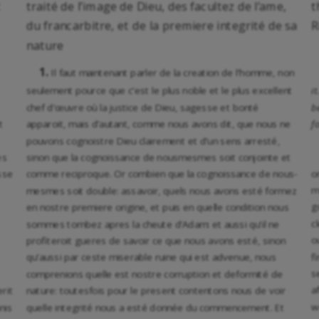
t
traité de l’image de Dieu, des facultez de l’ame,
t
du francarbitre, et de la premiere integrité de sa
R
nature
1.
Il faut maintenant parler de la creation de l’homme, non
seulement pource que c’est le plus noble et le plus excellent
i
chef d’œuvre où la justice de Dieu, sagesse et bonté
b
t
apparoit, mais d’autant, comme nous avons dit, que nous ne
f
pouvons cognoistre Dieu clairement et d’un sens arresté,
es
sinon que la cognoissance de nousmesmes soit conjointe et
o
sse
comme reciproque. Or combien que la cognoissance de nous-
m
mesmes soit double: assavoir, quels nous avons esté formez
g
en nostre premiere origine, et puis en quelle condition nous
c
sommes tombez apres la cheute d’Adam: et aussi qu’il ne
o
profiteroit gueres de savoir ce que nous avons esté, sinon
f
qu’aussi par ceste miserable ruine qui est advenue, nous
s
comprenions quelle est nostre corruption et deformité de
a
rit
nature: toutesfois pour le present contentons nous de voir
w
nis
quelle integrité nous a esté donnée du commencement. Et