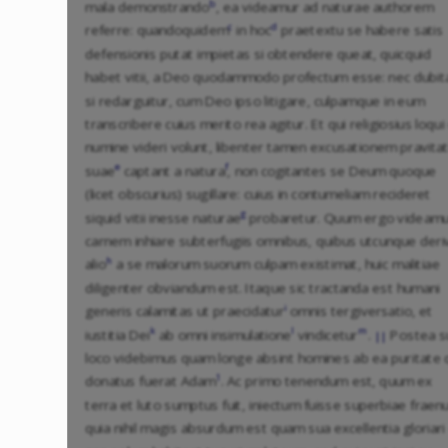
b
mala demonstrando
, ea videamur ad naturae authorem
c
d
referre: quandoquidem
in hoc
praetextu se habere satis
defensionis putat impietas si obtendere queat, quicquid
habet vitii, a Deo quodammodo profectum esse: nec dubit
si redarguitur, cum Deo ipso litigare, culpamque in eum
transcribere cuius merito rea agitur. Et qui religiosius loqui
numine videri volunt, libenter tamen excusationem pravitat
e
f
suae
captant a natura
, non cogitantes se Deum quoque
(licet obscurius) sugillare: cuius in contumeliam recideret
g
siquid vitii inesse naturae
probaretur. Quum ergo videam
carnem inhiare subterfugiis omnibus, quibus utcunque deri
h
alio
a se malorum suorum culpam existimat, huic malitiae
diligenter obviandum est. Itaque sic tractanda est humani
i
generis calamitas ut praecidatur
omnis tergiversatio, et
k
l
m
iustitia Dei
ab omni insimulatione
vindicetur
.
Postea s
||
loco videbimus quam longe absint homines ab ea puritate 
1
donatus fuerat Adam
. Ac primo tenendum est, quum ex
terra et luto sumptus fuit, iniectum fuisse superbiae fraen
quia nihil magis absurdum est quam sua excellentia gloriari