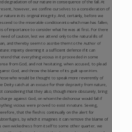
nd degradation of our nature in consequence of the fall. At
resent, however, we confine ourselves to a consideration of
ur nature in its original integrity. And, certainly, before we
escend to the miserable condition into which man has fallen,
t is of importance to consider what he was at first. For there
s need of caution, lest we attend only to the natural ills of
an, and thereby seem to ascribe them to the Author of
ature; impiety deeming it a sufficient defence if it can
retend that everything vicious in it proceeded in some
ense from God, and not hesitating, when accused, to plead
gainst God, and throw the blame of its guilt upon Him.
hose who would be thought to speak more reverently of
he Deity catch at an excuse for their depravity from nature,
ot considering that they also, though more obscurely, bring
 charge against God, on whom the dishonour would fall if
nything vicious were proved to exist in nature. Seeing,
herefore, that the flesh is continually on the alert for
ubterfuges, by which it imagines it can remove the blame of
ts own wickedness from itself to some other quarter, we