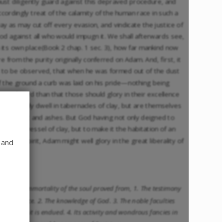
ust diligently guard against this depraved procedure, and
ccordingly treat of the calamity of the human race in such a
ay as may cut off every evasion, and vindicate the justice of
od against all who would impugn it. We shall afterwards see,
n its own place(Book 2 chap. 1 sec. 3), how far mankind now
re from the purity originally conferred on Adam. And, first, it
s to be observed, that when he was formed out of the dust
f the ground a curb was laid on his pride—nothing being
ore absurd than that those should glory in their excellence
ho not only dwell in tabernacles of clay, but are themselves
n part dust and ashes. But God having not only deigned to
nimate a vessel of clay, but to make it the habitation of an
mmortal spirit, Adam might well glory in the great liberality of
 and
1
is Maker.
2.
The immortality of the soul proved from, 1. The testimony
f conscience. 2. The knowledge of God. 3. The noble faculties
ith which it is endued. 4. Its activity and wondrous fancies in