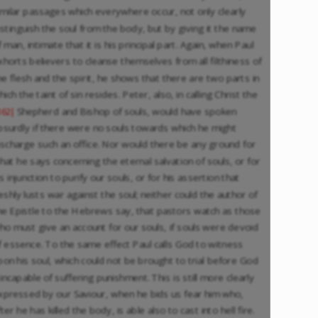
imilar passages which everywhere occur, not only clearly
istinguish the soul from the body, but by giving it the name
f man, intimate that it is his principal part. Again, when Paul
xhorts believers to cleanse themselves from all filthiness of
he flesh and the spirit, he shows that there are two parts in
hich the taint of sin resides. Peter, also, in calling Christ the
Shepherd and Bishop of souls, would have spoken
162|
bsurdly if there were no souls towards which he might
ischarge such an office. Nor would there be any ground for
hat he says concerning the eternal salvation of souls, or for
is injunction to purify our souls, or for his assertion that
leshly lusts war against the soul; neither could the author of
he Epistle to the Hebrews say, that pastors watch as those
ho must give an account for our souls, if souls were devoid
f essence. To the same effect Paul calls God to witness
pon his soul, which could not be brought to trial before God
f incapable of suffering punishment. This is still more clearly
xpressed by our Saviour, when he bids us fear him who,
fter he has killed the body, is able also to cast into hell fire.