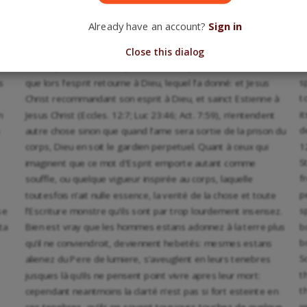
ur
plus noble partie. Quelque fois l’Escriture la nomme esprit.
s
Car combien que ces deux noms, quand ils sont conjoints
Already have an account?
Sign in
uti
ensemble, different en signification l’un d’avec l’autre,
b
d
toutesfois quand le nom d’Esprit est mis à part, il vaut autant
Close this dialog
e
à dire qu’Ame: comme quand Salomon parlant de la mort dit,
s
s
que lors l’esprit retourne à Dieu, lequel l’a donné: et Jesus
t
Christ recommandant son esprit à Dieu, et sainct Estienne à
i
m
Jesus Christ (Eccles. 12:7; Luc 23:46; Act. 7:59), n’entendent
d
autre chose sinon que quand l’ame sera sortie de la prison du
1
corps, Dieu en soit le gardien perpetuel. Quant à ceux qui
S
imaginent que ce mot d’Esprit emporte autant comme
f
souffle, ou quelque vigueur inspirée au corps, laquelle
p
toutesfois n’ait nulle essence, la verité de la chose et toute
s
se
l’Escriture monstre qu’ils sont par trop lourdement insensez.
b
ta
Bien est vray que les hommes estans adonnez à la terre plus
b
qu’il ne conviendroit, deviennent hebetés: mesmes estans
S
alienez du Pere de lumiere, s’aveuglent en leurs tenebres
t
jusques là qu’ils ne pensent point vivre apres leur mort:
t
cependant neantmoins la clarté n’est pas si fort esteinte en
i