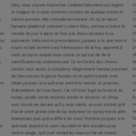
m
Dieu, nous voyons toutesfois combien l’attention est legere
c
et maigre: et si nous sommes touchez de quelque bonne et
s
m
saincte pensée, elle s’envolle incontinent. Or icy la raison
s
humaine plaideroit volontiers contre Dieu, comme si bastir le
t
um
monde de jour à autre ne fust pas chose decente à sa
t
huc
puissance. Voila nostre presomption, jusques à ce que nostre
p
us
esprit estant domté sous l’obeissance de la foy, apprend à
o
venir au repos auquel nous convie ce qui est dit de la
q
s,
sanctification du septieme jour. Or en l’ordre des choses
i
creées nous avons à considerer diligemment l’amour paternel
p
de Dieu envers le genre humain: en ce qu’il n’a point creé
r
em
Adam jusques à ce qu’il eust enrichi le monde, et pourveu
e
d’abondance de tous biens. Car s’il l’eust logé en la terre du
b
temps qu’elle estoit encores sterile et deserte, et s’il luy
m
eust donné vie devant qu’il y eust clarté, on eust estimé qu’il
n
n’avoit point grand soin de luy ordonner ce qui luy estoit utile.
f
Maintenant puis qu’il a differé de creer l’homme jusques a ce
l
ui
qu’il eust disposé le cours du soleil et des estoilles pour
f
nostre usage, qu’il eust rempli les eaux et l’air de toutes