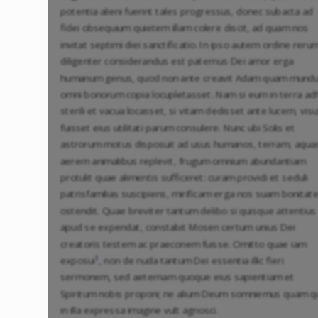
potentia alieni fuerint tales progressus, donec subacta ad
fidei obsequium quietem illam colere discit, ad quam nos
invitat septimi diei sanctificatio. In ipso autem ordine reru
diligenter considerandus est paternus Dei amor erga
humanum genus, quod non ante creavit Adam quam mund
omni bonorum copia locupletasset. Nam si eum in terra ad
sterili et vacua locasset, si vitam dedisset ante lucem, vis
fuisset eius utilitati parum consulere. Nunc ubi Solis et
astrorum motus disposuit ad usus humanos, terram, aqua
aerem animalibus replevit, frugum omnium abundantiam
protulit quae alimentis sufficeret: curam providi et seduli
patrisfamilias suscipiens, mirificam erga nos suam bonitat
ostendit. Quae breviter tantum delibo si quisque attentius
apud se expendat, constabit Mosen certum unius Dei
creatoris testem ac praeconem fuisse. Omitto quae iam
1
exposui
, non de nuda tantum Dei essentia illic fieri
sermonem, sed aeternam quoque eius sapientiam et
Spiritum nobis proponi; ne alium Deum somniemus quam q
in illa expressa imagine vult agnosci.