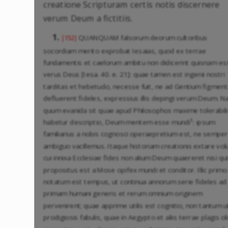
creatione Scripturam certis notis discernere
verum Deum a fictitiis.
1.
QUANQUAM falsorum deorum cultoribus
|152|
socordiam merito exprobat Iesaias, quod ex terrae
fundamentis et caelorum ambitu non didicerint quisnam es
verus Deus [Iesa. 40. e. 21]: quae tamen est ingenii nostri
tarditas et hebetudo, necesse fuit, ne ad Gentium figment
defluerent fideles, expressius illis depingi verum Deum. 
quum evanida sit quae apud Philosophos maxime tolerabili
1
habetur descriptio, Deum mentem esse mundi
: ipsum
familiarius a nobis cognosci operaepretium est, ne semper
ambiguo vacillemus. Itaque historiam creationis extare volu
cui innixa Ecclesiae fides non alium Deum quaereret nisi qui
propositus est a Mose opifex mundi et conditor. Illic primo
notatum est tempus, ut continua annorum serie fideles ad
primam humani generis et rerum omnium originem
pervenirent; quae apprime utilis est cognitio, non tantum u
prodigiosis fabulis, quae in Aegypto et aliis terrae plagis ol