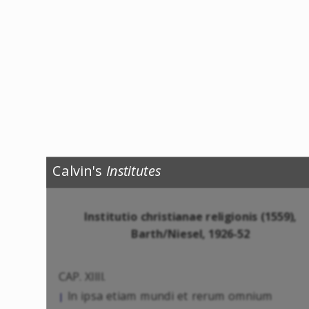
Calvin's
Institutes
Institutio christianae religionis (1559),
Barth/Niesel, 1926-52
CAP. XIIII.
In ipsa etiam mundi et rerum omnium
|