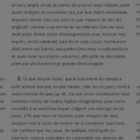
m
en un si ample circuit du ciel et de la terre nous n’avions point
r
assez d’objets et rencontres qui, par leur clarté inestimable,
b
doyvent retenir tous noz sens et par maniere de dire les
e
engloutir: comme si au terme de six mille ans Dieu ne nous
t
avoit point donné assez d’enseignemens pour exercer noz
esprits, en les meditant sans fin et sans cesse. Demeurons
donc entre ces barres ausquelles Dieu nous a voulu enclorre
et quasi tenir noz esprits enserrez, afin qu’ils ne decoulent
point par une licence trop grande d’extravaguer.
2.
nto
Ce que Moyse recite, que le bastiment du monde a
ac
esté achevé non pas en une minute, mais en six jours, tend à
i
eum
ceste mesme fin que j’ay dit. Car par ceste circonstance nous
s
set
sommes retirez de toutes faulses imaginations pour estre
g
nim
recueillis à un seul Dieu: lequel a digeré son ouvrage en six
jours, à fin que nous ne fussions point ennuyez de nous
c
occuper tout le cours de nostre vie à considerer quel il est.
d
ae
Car combien que noz yeux, de quelque costé qu’ils se
t
tournent, soyent contraints de contempler les œuvres de