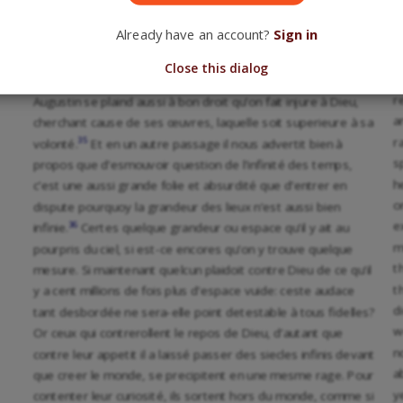
l
nulle admonition, ils sentiront trop tard en leur horrible ruyne
Already have an account?
Sign in
t
combien il leur eust esté plus utile de contempler de bas en
b
s:
haut les conseils secrets de Dieu avec toute reverence, que
Close this dialog
A
desgorger leurs blasphemes pour obscurcir le ciel. Sainct
r
Augustin se plaind aussi à bon droit qu’on fait injure à Dieu,
a
cherchant cause de ses œuvres, laquelle soit superieure à sa
r
35
volonté.
Et en un autre passage il nous advertit bien à
s
propos que d’esmouvoir question de l’infinité des temps,
h
c’est une aussi grande folie et absurdité que d’entrer en
o
dispute pourquoy la grandeur des lieux n’est aussi bien
e
36
infinie.
Certes quelque grandeur ou espace qu’il y ait au
m
pourpris du ciel, si est-ce encores qu’on y trouve quelque
t
mesure. Si maintenant quelcun plaidoit contre Dieu de ce qu’il
t
y a cent millions de fois plus d’espace vuide: ceste audace
d
tant desbordée ne sera-elle point detestable à tous fidelles?
w
Or ceux qui contrerollent le repos de Dieu, d’autant que
n
contre leur appetit il a laissé passer des siecles infinis devant
a
que creer le monde, se precipitent en une mesme rage. Pour
y
contenter leur curiosité, ils sortent hors du monde, comme si