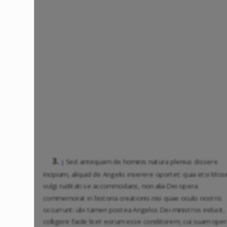
3.
Sed antequam de hominis natura plenius dissere
|
incipiam, aliquid de Angelis inserere oportet: quia etsi Mos
vulgi ruditati se accommodans, non alia Dei opera
commemorat in historia creationis nisi quae oculis nostris
occurrunt: ubi tamen postea Angelos Dei ministros inducit,
colligere facile licet eorum esse conditorem, cui suam op