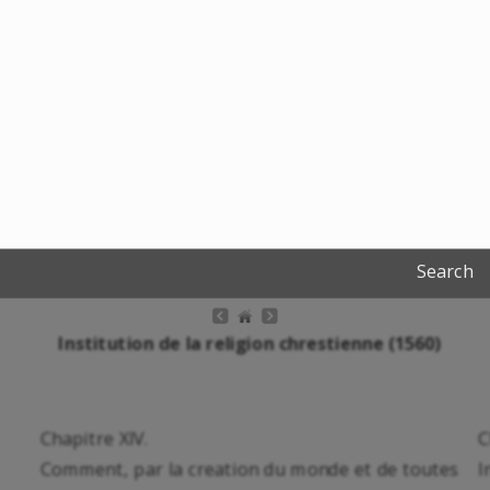
Search
Institution de la religion chrestienne (1560)
Chapitre XIV.
C
Comment, par la creation du monde et de toutes
I