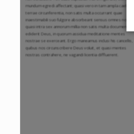
mundum egredi affectant; quasi vero in tam ampla caeli et
terrae circunferentia, non satis multa occurrant quae
inaestimabili suo fulgore absorbeant sensus omnes nostro
quasi intra sex annorum millia non satis multa documenta
ediderit Deus, in quorum assidua meditatione mentes
nostrae se exerceant. Ergo maneamus inclusi his cancellis,
quibus nos circunscribere Deus voluit, et quasi mentes
nostras contrahere, ne vagandi licentia diffluerent.