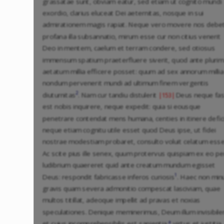
grassatae sunt, obviam eatur, sed etiam ut cognito mundi
exordio, clarius eluceat Dei aeternitas, nosque in sui
admirationem magis rapiat. Neque vero movere nos debe
profana illa subsannatio, mirum esse cur non citius venerit
Deo in mentem, caelum et terram condere, sed otiosus
immensum spatium praeterfluere siverit, quod ante pluri
aetatum millia efficere posset: quum ad sex annorum millia
nondum pervenerit mundi ad ultimum finem vergentis
2
diuturnitas
. Nam cur tandiu distulerit
Deus neque fa
|153|
est nobis inquirere, neque expedit: quia si eousque
penetrare contendat mens humana, centies in itinere defici
neque etiam cognitu utile esset quod Deus ipse, ut fidei
nostrae modestiam probaret, consulto voluit celatum esse
Ac scite pius ille senex, quum protervus quispiam ex eo pe
ludibrium quaereret quid ante creatum mundum egisset
1
Deus: respondit fabricasse inferos curiosis
. Haec non min
gravis quam severa admonitio compescat lasciviam, quae
multos titillat, adeoque impellit ad pravas et noxias
speculationes. Denique meminerimus, Deum illum invisibil
a
et cuius incomprehensibilis est sapientia,
virtus et iustitia,