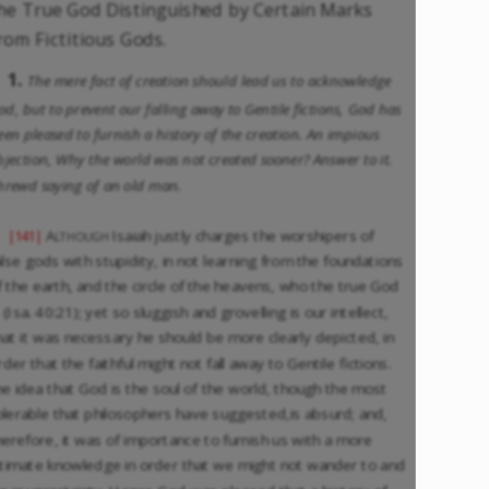
he True God Distinguished by Certain Marks
rom Fictitious Gods.
1.
The mere fact of creation should lead us to acknowledge
od, but to prevent our falling away to Gentile fictions, God has
een pleased to furnish a history of the creation. An impious
bjection, Why the world was not created sooner? Answer to it.
hrewd saying of an old man.
Although
Isaiah justly charges the worshipers of
|141|
alse gods with stupidity, in not learning from the foundations
f the earth, and the circle of the heavens, who the true God
s (Isa. 40:21); yet so sluggish and grovelling is our intellect,
hat it was necessary he should be more clearly depicted, in
rder that the faithful might not fall away to Gentile fictions.
he idea that God is the soul of the world, though the most
olerable that philosophers have suggested,is absurd; and,
herefore, it was of importance to furnish us with a more
ntimate knowledge in order that we might not wander to and