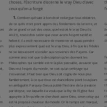
choses, l’Escriture discerne le vray Dieu d’avec
t
ceux qu’on a forgé
f
1.
Combien qu’Isaie à bon droit redargue tous idolatres,
de ce qu’ils n’ont point appris des fondemens de la terre, et
G
set
de ce grand circuit des cieux, quel estoit le vray Dieu (Is.
b
40:21), toutesfois selon que nous avons l’esprit tardif et
o
a
hebeté, il a esté necessaire de monstrer et quasi peindre
S
Nam
plus expressement quel est le vray Dieu, à fin que les fideles
s
ne se laissassent escouler aux resveries des Payens. Car
f
comme ainsi soit que la description qu’en donnent les
o
 in
Philosophes qui semble estre la plus passable, assavoir que
i
it,
Dieu est l’esprit du monde, ne soit qu’un ombrage qui
t
s’esvanouit: il faut bien que Dieu soit cognu de nous plus
o
familierement, à ce que nous ne chancellions point tousjours
t
en ambiguité. Parquoy Dieu a publié l’histoire de la creation
t
par Moyse, sur laquelle il a voulu que la foy de l’Eglise fust
t
t
appuyée: à fin qu’elle ne cherchast autre Dieu, sinon celuy qui
i
im
est là proposé createur du monde. Or le temps est marqué,