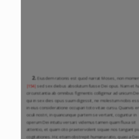
2.
Eiusdem rationis est quod narrat Moses, non mome
sed sex diebus absolutum fuisse Dei opus. Nam et h
|154|
circunstantia ab omnibus figmentis colligimur ad unicum D
qui in sex dies opus suum digessit, ne molestum nobis es
in eius consideratione occupari toto vitae cursu. Quanvis e
oculi nostri, in quancunque partem se vertant, coguntur in
operum Dei intuitu versari: videmus tamen quam fluxa sit
attentio, et quam cito praetervolent siquae nos tangant pi
cogitationes. Hic etiam obstrepit humana ratio, quasi a Dei