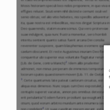
Mosis historiam speculi loco nobis proponere, in quo viva e
effigies relucet. Sicuti enim nihil distincte cernunt oculi vel
senio obtusi, vel alio vitio hebetes, nisi specillis adiuventur:
ita, quae nostra est imbecillitas, nisi nos dirigat Scriptura in
Deo quaerendo, statim evanescimus. Qui vero proterviae
suae indulgent, quia nunc frustra monentur, sero horribili
interitu sentient quanto satius fuerit arcana Dei consilia
reverenter suspicere, quam blasphemias evomere quibus
caelum obscurent. Et recte Augustinus iniuriam Deo fieri
conqueritur ubi superior eius voluntate flagitatur rerum ca
2
[Lib. de Gene, contra Manich.]
. Idem alibi prudenter
admonet, non minus perperam de immensis temporum q
locorum spatiis quaestionem moveri [Lib. 11. de Civitate De
3
. Certe quantumvis late pateat caelorum circuitus, est ta
aliqua eius dimensio. Nunc siquis cum Deo expostulet, quo
centuplo superet vacuitas, annon piis omnibus detestabilis
erit petulantia? Eodem furoris prosiliunt qui exagitant Dei
otium, quod eorum arbitrio mundum ante innumera secula
4
non condiderit
. Ut suae cupiditati morem gerant, extra