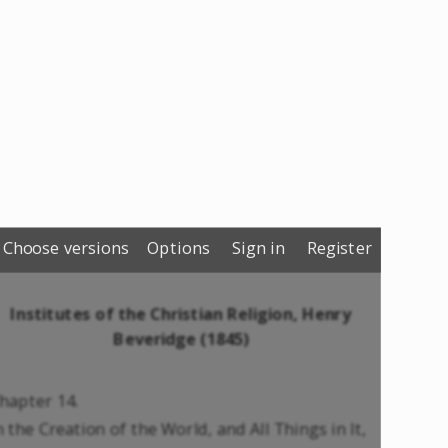
Choose versions
Options
Sign in
Register
Institutes of the Christian Religion, Henry
Beveridge (1845)
hapter 14.
n the Creation of the World, and All Things in It,