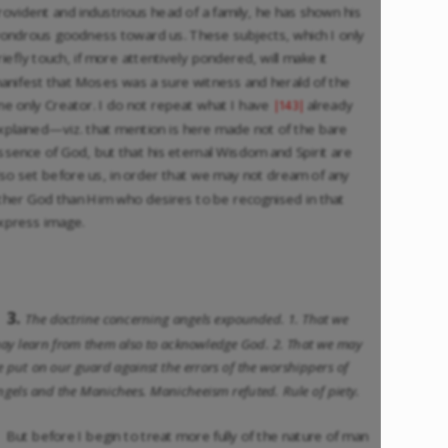
rovident and industrious head of a family, he has shown his
ondrous goodness toward us. These subjects, which I only
riefly touch, if more attentively pondered, will make it
anifest that Moses was a sure witness and herald of the
ne only Creator. I do not repeat what I have
already
|143|
xplained—viz. that mention is here made not of the bare
ssence of God, but that his eternal Wisdom and Spirit are
lso set before us, in order that we may not dream of any
ther God than Him who desires to be recognised in that
xpress image.
3.
The doctrine concerning angels expounded. 1. That we
ay learn from them also to acknowledge God. 2. That we may
e put on our guard against the errors of the worshippers of
ngels and the Manichees. Manicheeism refuted. Rule of piety.
But before I begin to treat more fully of the nature of man