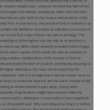
ro in uncertainty. Hence God was pleased that a history of
he creation should exist—a history on which the faith of the
hurch might lean without seeking any other God than Him
hom Moses sets forth as the Creator and Architect of the
orld. First, in that history, the period of time is marked so as
o enable the faithful to ascend by an unbroken succession of
ears to the first origin of their race and of all things. This
nowledge is of the highest use not only as an antidote to
he monstrous fables which anciently prevailed both in Egypt
nd the other regions of the world, but also as a means of
iving a clearer manifestation of the eternity of God as
ontrasted with the birth of creation, and thereby inspiring us
ith higher admiration. We must not be moved by the
rofane jeer, that it is strange how it did not sooner occur to
he Deity to create the heavens and the earth, instead of idly
llowing an infinite period to pass away, during which
housands of generations might have existed, while the
resent world is drawing to a close before it has completed
ts six thousandth year. Why God delayed so long it is neither
it nor lawful to inquire. Should the human mind presume to