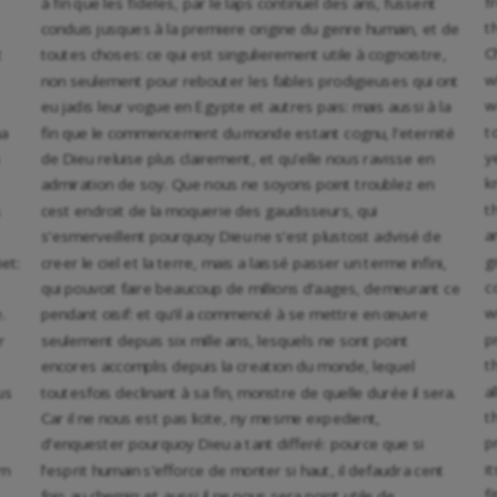
f
à fin que les fideles, par le laps continuel des ans, fussent
t
conduis jusques à la premiere origine du genre humain, et de
C
t
toutes choses: ce qui est singulierement utile à cognoistre,
w
non seulement pour rebouter les fables prodigieuses qui ont
w
eu jadis leur vogue en Egypte et autres pais: mais aussi à la
t
ma
fin que le commencement du monde estant cognu, l’eternité
y
de Dieu reluise plus clairement, et qu’elle nous ravisse en
k
admiration de soy. Que nous ne soyons point troublez en
t
s
cest endroit de la moquerie des gaudisseurs, qui
a
s’esmerveillent pourquoy Dieu ne s’est plustost advisé de
g
et:
creer le ciel et la terre, mais a laissé passer un terme infini,
c
qui pouvoit faire beaucoup de millions d’aages, demeurant ce
w
.
pendant oisif: et qu’il a commencé à se mettre en œuvre
p
r
seulement depuis six mille ans, lesquels ne sont point
t
encores accomplis depuis la creation du monde, lequel
a
us
toutesfois declinant à sa fin, monstre de quelle durée il sera.
t
Car il ne nous est pas licite, ny mesme expedient,
p
d’enquester pourquoy Dieu a tant differé: pource que si
i
em
l’esprit humain s’efforce de monter si haut, il defaudra cent
f
fois au chemin: et aussi il ne nous sera point utile de