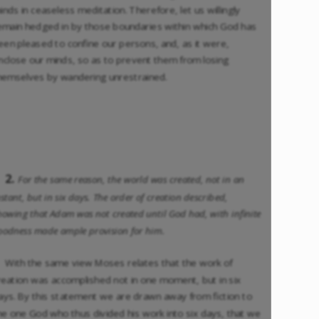
inds in ceaseless meditation. Therefore, let us willingly
emain hedged in by those boundaries within which God has
een pleased to confine our persons, and, as it were,
nclose our minds, so as to prevent them from losing
hemselves by wandering unrestrained.
2.
For the same reason, the world was created, not in an
nstant, but in six days. The order of creation described,
howing that Adam was not created until God had, with infinite
oodness made ample provision for him.
With the same view Moses relates that the work of
reation was accomplished not in one moment, but in six
ays. By this statement we are drawn away from fiction to
he one God who thus divided his work into six days, that we