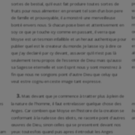
p
sortes de bestial, qu’il eust fait produire toutes sortes de
w
fruits pour nous alimenter: en prenant tel soin d’un bon pere
b
de famille et prouvoyable, il a monstré une merveilleuse
m
bonté envers nous. Si chacun poise bien et attentivement en
o
soy ce que je touche icy comme en passant, il verra que
e
Moyse est un tesmoin infaillible et un heraut authentique pour
e
publier quel est le createur du monde. Je laisse icy à dire ce
a
que j’ay declairé par cy devant, assavoir qu’il n’est pas là
o
seulement tenu propos de l’essence de Dieu: mais qu’aussi
e
sa Sagesse eternelle et son Esprit nous y sont monstrez à
fin que nous ne songions point d’autre Dieu que celuy qui
veut estre cognu en ceste image tant expresse.
3.
Mais devant que je commence à traitter plus à plein de
es
la nature de l’homme, il faut entrelasser quelque chose des
m
Anges. Car combien que Moyse en l’histoire de la creation se
b
conformant à la rudesse des idiots, ne raconte point d’autres
a
œuvres de Dieu, sinon celles qui se presentent devant nos
eram
yeux: toutesfois quand puis apres il introduit les Anges