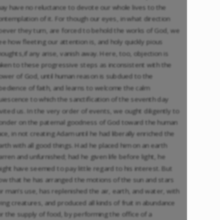
ay have no reluctance to devote our whole lives to the
ontemplation of it. For though our eyes, in what direction
oever they turn, are forced to behold the works of God, we
ee how fleeting our attention is, and holy quickly pious
houghts,if any arise, vanish away. Here, too, objection is
aken to these progressive steps as inconsistent with the
ower of God, until human reason is subdued to the
bedience of faith, and learns to welcome the calm
uiescence to which the sanctification of the seventh day
nvited us. In the very order of events, we ought diligently to
onder on the paternal goodness of God toward the human
ace, in not creating Adam until he had liberally enriched the
arth with all good things. Had he placed him on an earth
arren and unfurnished; had he given life before light, he
ight have seemed to pay little regard to his interest. But
ow that he has arranged the motions of the sun and stars
or man’s use, has replenished the air, earth, and water, with
iving creatures, and produced all kinds of fruit in abundance
or the supply of food, by performing the office of a